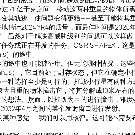
决于它的密度，而从如此遥远的距离很难计算出
超过7.11亿千克之间，移动这两种重量的物体
改变其轨迹，使问题变得更糟——甚至可能将其
估计2024 YR4的质量，而最佳时间是202
虽然对于解决高威胁级别的问题可以这样做，但
在开发的任务。OSIRIS – APEX，这是OS
is）的途中。
带目标的途中也可能被征用。但无论哪种情况，
”（Janus），它目前处于封存状态，但它在确
另一种选择至少是可行的。摧毁小行星有两种方
够大且重的物体撞击它，将其分解成10米左右的小
道的想法。然而，以摧毁为目的进行撞击，难度
至2032年4月之间的某个发射窗口进行发射。
某种感觉——我们可以用核弹。这可能不需要布