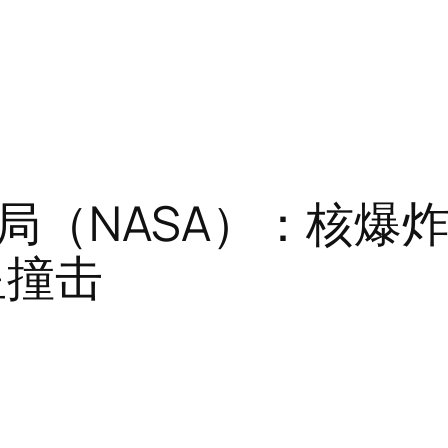
局（NASA）：核爆
星撞击