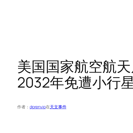
美国国家航空航天
2032年免遭小行
作者：
dprenvip
在
天文事件