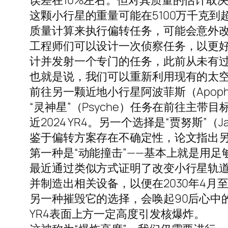
误差在10%左右。但对其质量的估计取
这颗小行星的重量可能在5100万千克到
质量计算来执行偏转任务，可能会意外
工程师们可以设计一次侦察任务，以更好地
计并发射一个专门的任务，此前从未有过。
也就是说，我们可以重新利用现有的太空任务或正
前往另一颗近地小行星阿波菲斯（Apoph
“灵神星”（Psyche）任务在前往主
近2024 YR4。另一个选择是“贾努斯
鉴于偏转方案存在不确定性，论文指出
第一种是“动能撞击”——基本上就是用足
最近通过类似方式证明了改变小行星轨
并制造出相关设备，以便在2030年4月
另一种摧毁它的选择，会唤起90后心中的
YR4表面上方一定高度引发核爆炸。