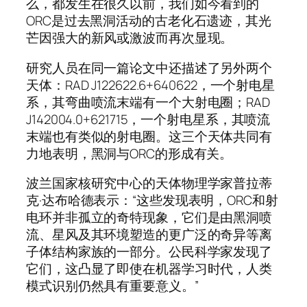
么，都发生在很久以前，我们如今看到的
ORC是过去黑洞活动的古老化石遗迹，其光
芒因强大的新风或激波而再次显现。
研究人员在同一篇论文中还描述了另外两个
天体：RAD J122622.6+640622，一个射电星
系，其弯曲喷流末端有一个大射电圈；RAD
J142004.0+621715，一个射电星系，其喷流
末端也有类似的射电圈。这三个天体共同有
力地表明，黑洞与ORC的形成有关。
波兰国家核研究中心的天体物理学家普拉蒂
克·达布哈德表示：“这些发现表明，ORC和射
电环并非孤立的奇特现象，它们是由黑洞喷
流、星风及其环境塑造的更广泛的奇异等离
子体结构家族的一部分。公民科学家发现了
它们，这凸显了即使在机器学习时代，人类
模式识别仍然具有重要意义。”