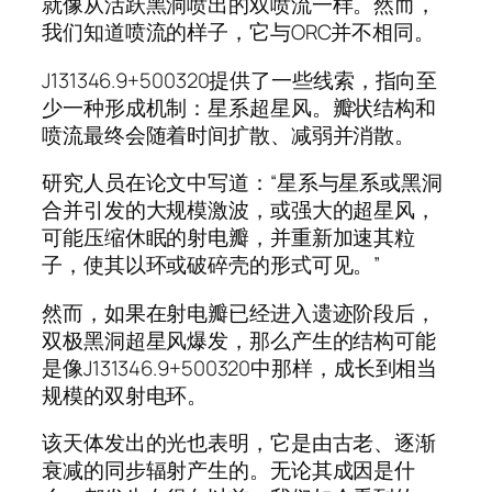
就像从活跃黑洞喷出的双喷流一样。然而，
我们知道喷流的样子，它与ORC并不相同。
J131346.9+500320提供了一些线索，指向至
少一种形成机制：星系超星风。瓣状结构和
喷流最终会随着时间扩散、减弱并消散。
研究人员在论文中写道：“星系与星系或黑洞
合并引发的大规模激波，或强大的超星风，
可能压缩休眠的射电瓣，并重新加速其粒
子，使其以环或破碎壳的形式可见。”
然而，如果在射电瓣已经进入遗迹阶段后，
双极黑洞超星风爆发，那么产生的结构可能
是像J131346.9+500320中那样，成长到相当
规模的双射电环。
该天体发出的光也表明，它是由古老、逐渐
衰减的同步辐射产生的。无论其成因是什