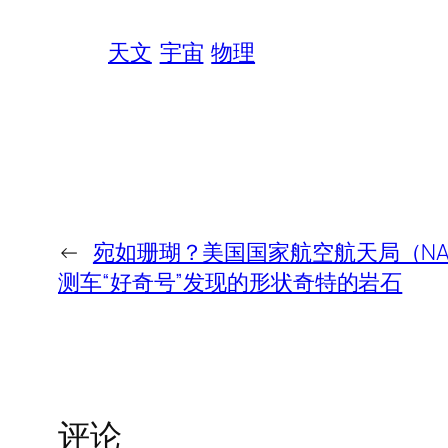
天文
宇宙
物理
←
宛如珊瑚？美国国家航空航天局（NA
测车“好奇号”发现的形状奇特的岩石
评论