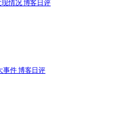
被发现情况 博客日评
日大事件 博客日评