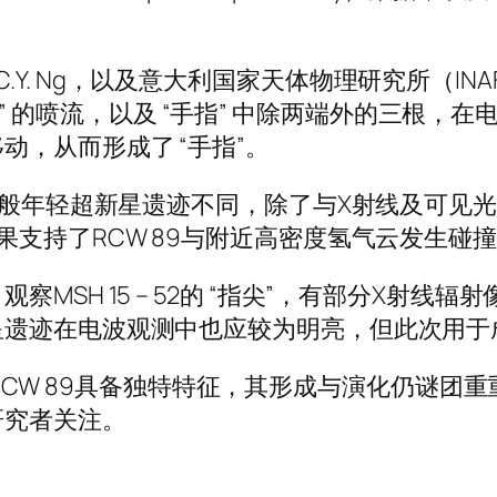
 C.Y. Ng，以及意大利国家天体物理研究所（INAF）的
 “手腕” 的喷流，以及 “手指” 中除两端外的三
，从而形成了 “手指”。
与一般年轻超新星遗迹不同，除了与X射线及可见
果支持了RCW 89与附近高密度氢气云发生碰
MSH 15 – 52的 “指尖”，有部分X射
星遗迹在电波观测中也应较为明亮，但此次用于
52和RCW 89具备独特特征，其形成与演化仍
研究者关注。