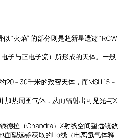
看似 “火焰” 的部分则是超新星遗迹 “RCW
（电子与正电子流）所形成的天体。一般
径约20 – 30千米的致密天体，而MSH 15 –
并加热周围气体，从而辐射出可见光与X
钱德拉（Chandra）X射线空间望远镜数
）数据，以及地面望远镜获取的Hα线（电离氢气体释