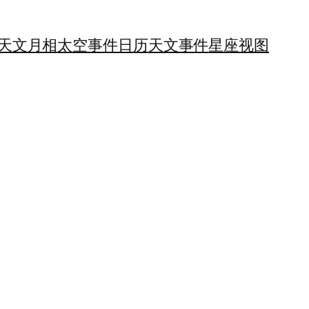
天文月相
太空事件日历
天文事件
星座视图