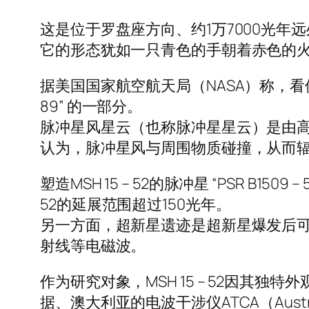
这是位于罗盘座方向、约1万7000光年
它的形态犹如一只青色的手朝着赤色的
据美国国家航空航天局（NASA）称，看似 “手
89” 的一部分。
脉冲星风星云（也称脉冲星星云）是由高
认为，脉冲星风与周围物质碰撞，从而辐
塑造MSH 15 – 52的脉冲星 “PSR B15
52的延展范围超过150光年。
另一方面，超新星遗迹是超新星爆发后
射线等电磁波。
作为研究对象，MSH 15 – 52因其
据、澳大利亚的电波干涉仪ATCA（Austral