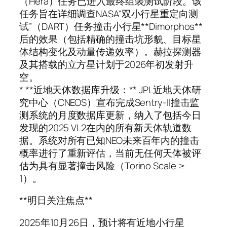
（Hera）任务已进入最终组装测试阶段。该
任务旨在详细调查NASA“双小行星重定向测
试”（DART）任务撞击小行星**Dimorphos**
后的效果（包括精确的撞击坑形貌、目标星
体结构变化及动量传递效率）。赫拉探测器
及其搭载的立方星计划于2026年初发射升
空。
* **近地天体数据库升级：** JPL近地天体研
究中心（CNEOS）宣布完成Sentry-II撞击监
测系统的月度数据库更新，纳入了包括今日
发现的2025 VL2在内的所有新天体轨道数
据。系统对所有已知NEO未来百年内的撞击
概率进行了重新评估，当前无任何天体被评
估为具有显著撞击风险（Torino Scale ≥
1）。
**明日关注焦点**
2025年10月26日，预计将有近地小行星