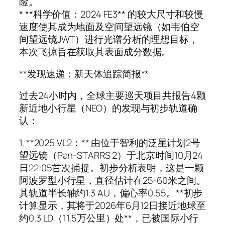
险。
* **科学价值：2024 FE3** 的较大尺寸和较慢
速度使其成为地面及空间望远镜（如韦伯空
间望远镜JWT）进行光谱分析的理想目标，
本次飞掠旨在获取其表面成分数据。
**发现速递：新天体追踪简报**
过去24小时内，全球主要巡天项目共报告4颗
新近地小行星（NEO）的发现与初步轨道确
认：
1. **2025 VL2：** 由位于智利的泛星计划2号
望远镜（Pan-STARRS 2）于北京时间10月24
日22:05首次捕捉。初步分析表明，这是一颗
阿波罗型小行星，直径估计在25-60米之间。
其轨道半长轴约1.3 AU，偏心率0.55。**初步
计算显示，其将于2026年6月12日接近地球至
约0.3 LD（11.5万公里）处**，已被国际小行