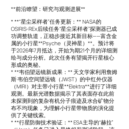
**前沿瞭望：研究与观测进展**
* **“星尘采样者”任务更新：** NASA的
OSIRIS-REx后续任务“星尘采样者”探测器已成
功调整轨道，正稳步接近其新目标——富含金
属的小行星**Psyche（灵神星）**。预计将
于2026年7月抵达，开始为期21个月的详细测
绘与成分分析。此次任务有望揭开行星核心
形成的奥秘。
* **韦伯望远镜新成果：** 天文学家利用詹姆
斯·韦伯空间望远镜（JWST）的中红外仪器
（MIRI）对主带小行星**Elektra**进行了详细
观测。最新光谱数据揭示了其表面存在此前
未探测到的复杂有机分子痕迹及水合矿物分
布不均现象，为理解小行星带物质的演化提
供了关键线索。
* **行星防御技术验证：** ESA主导的“赫拉”