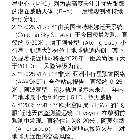
星中心（MPC）列为需高度关注并优先跟踪
的潜在威胁天体（PHA），后续观测将持续
精确定轨。
2. **2025 VL3：** 由美国卡特琳娜巡天系统
（Catalina Sky Survey）于今日凌晨发现。直
径约15-35米，属于阿登型（Aten group）小
行星，轨道大部分位于地球轨道内侧。其下
次显著接近地球将在2028年，距离尚远（大
于20 LD），风险评级为低。
3. **2025 VL4：** 非洲-亚洲小行星预警网络
（AAVONET）合作站点报告。直径约10-25
米，阿波罗型。初步轨道显示未来几十年内
与地球最小距离均大于5 LD，暂无威胁。
4. **2025 VM1：** 欧洲空间局（ESA）的“飞
眼”近地天体监测望远镜（Flyeye）在黎明前
观测中发现。直径估计为8-20米，阿莫尔型
（Amor group），轨道远地点接近火星。对
地球无近距离交会风险。