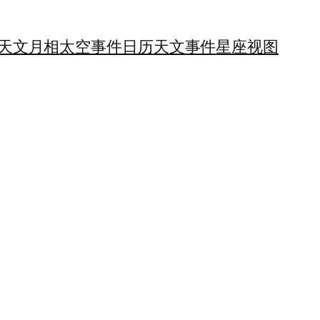
天文月相
太空事件日历
天文事件
星座视图