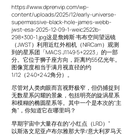
https://www.dprenvip.com/wp-
content/uploads/2025/12/early-universe-
supermassive-black-hole-james-webb-
jwst-esa-2025-12-09-1-weic2522b-
298×300-1.jpg这是詹姆斯·韦布空间望远镜
（JWST）利用近红外相机（NIRCam）观测
到的星系团「MACS J1149·5+2223」的一部
分。它位于狮子座方向，距离约55亿光年。
图像宽度相当于满月视直径的约
1/12（2·40×2·42角分）。
尽管对人类肉眼而言视野极窄，但仍捕捉到
无数星系闪耀的景象，包括明亮的旋涡星系
和模糊的椭圆星系等。其中一个是本次的“主
角”，你知道它在哪里吗？
早期宇宙中大量存在的“小红点（LRD）”
以斯洛文尼亚卢布尔雅那大学/意大利罗马天