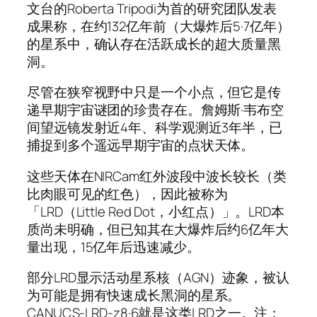
文台的Roberta Tripodi为首的研究团队发表
成果称，在约132亿年前（大爆炸后5·7亿年）
的星系中，确认存在活跃成长的超大质量黑
洞。
尽管在狭窄视野中只是一个小点，但它是传
递早期宇宙谜团的珍贵存在。詹姆斯·韦布空
间望远镜发射近4年、科学观测近3年半，已
捕捉到多个遥远早期宇宙的点状天体。
这些天体在NIRCam红外波段中波长较长（类
比肉眼可见的红色），因此被称为
「LRD（Little Red Dot，小红点）」。LRD本
质尚未明确，但已知其在大爆炸后约6亿年大
量出现，15亿年后迅速减少。
部分LRD显示活动星系核（AGN）迹象，被认
为可能是拥有快速成长黑洞的星系。
CANUCS-LRD-z8·6就是这类LRD之一。注：