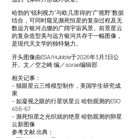
哈勃的“锐利视力”与欧几里得的“广视野”数据
结合，可同时窥见濒死恒星的复杂过程及无
数远方银河点缀的广阔宇宙风景。前景星云
的复杂造型美与远方银河共存于一幅图像，
是现代天文学的独特魅力。
开头图像由ESA/Hubble于2026年3月3日公
开。文／空之崎 编／sorae编辑部
相关记事：
– 猫眼星云三维模型制作，美国学生研究成
果
– 如凝视之眼的行星状星云 哈勃观测的ESO
456-67
– 濒死恒星之光织就的绝景 哈勃观测的卵星
云新图像
参考文献·出典：