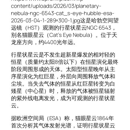
content/uploads/2026/03/planetary-
nebula-ngc-6543-cat_s-eye-hubble-esa-
2026-03-04-1-289×300-1.jpg这是哈勃空间望
远镜（HST）观测的行星状星云NGC 6543，
别名猫眼星云（Cat’s Eye Nebula）。位于天
龙座方向，约4400光年远。
行星状星云是不发生超新星爆发的相对轻的
恒星（质量约太阳8倍以下）在恒星演化最终
阶段周围形成的天体。太阳型恒星晚年从主
序星演化为红巨星，外层向周围释放气体和
尘埃。当失去气体的恒星从红巨星转变为白
矮星（中心星）时，释放的气体被恒星辐射
的紫外线电离发光，成为可观测的行星状星
云。
据欧洲空间局（ESA）称，猫眼星云1864年
首次分析其气体发射光谱，证明行星状星云