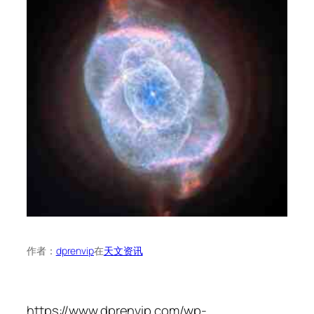
作者：
dprenvip
在
天文资讯
https://www.dprenvip.com/wp-