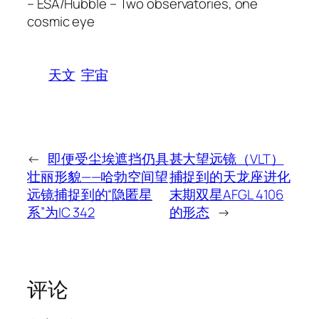
– ESA/Hubble – Two observatories, one
cosmic eye
天文
宇宙
←
即便受尘埃遮挡仍具
甚大望远镜（VLT）
壮丽形貌——哈勃空间望
捕捉到的天龙座进化
远镜捕捉到的“隐匿星
末期双星AFGL 4106
系”为IC 342
的形态
→
评论