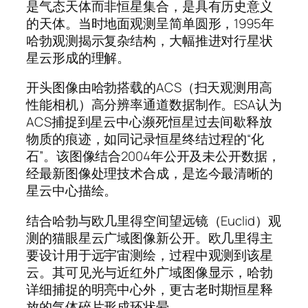
是气态天体而非恒星集合，是具有历史意义
的天体。当时地面观测呈简单圆形，1995年
哈勃观测揭示复杂结构，大幅推进对行星状
星云形成的理解。
开头图像由哈勃搭载的ACS（扫天观测用高
性能相机）高分辨率通道数据制作。ESA认为
ACS捕捉到星云中心濒死恒星过去间歇释放
物质的痕迹，如同记录恒星终结过程的“化
石”。该图像结合2004年公开及未公开数据，
经最新图像处理技术合成，是迄今最清晰的
星云中心描绘。
结合哈勃与欧几里得空间望远镜（Euclid）观
测的猫眼星云广域图像新公开。欧几里得主
要设计用于远宇宙测绘，过程中观测到该星
云。其可见光与近红外广域图像显示，哈勃
详细捕捉的明亮中心外，更古老时期恒星释
放的气体碎片形成环状晕。