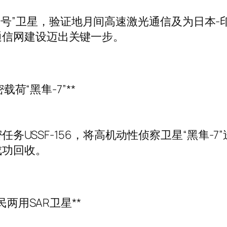
神中继-1号”卫星，验证地月间高速激光通信及为日
通信网建设迈出关键一步。
载荷“黑隼-7”**
密任务USSF-156，将高机动性侦察卫星“黑隼
成功回收。
民两用SAR卫星**