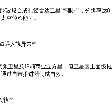
国首颗X波段合成孔径雷达卫星“韩眼-1”，分辨率达
主太空侦察能力。
星遭遇入轨异常**
M”水文气象卫星及18颗商业立方星，但卫星因上
星通过自带推进器尝试自救。
入轨**