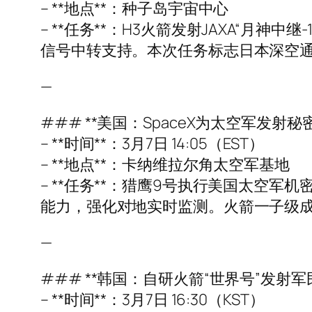
– **地点**：种子岛宇宙中心
– **任务**：H3火箭发射JAXA“月
信号中转支持。本次任务标志日本深空
—
### **美国：SpaceX为太空军发射秘密
– **时间**：3月7日 14:05（EST）
– **地点**：卡纳维拉尔角太空军基地
– **任务**：猎鹰9号执行美国太空军机
能力，强化对地实时监测。火箭一子级
—
### **韩国：自研火箭“世界号”发射军
– **时间**：3月7日 16:30（KST）