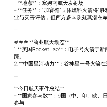
– **地点**：塞姆南航天发射场
– **任务**：“加赛德”固体燃料火箭将
业与灾害评估，但西方多国质疑其潜在
—
### **商业航天动态**
1. **美国Rocket Lab**：电子
踪。
2. **中国星河动力**：谷神星一号火箭
—
**今日航天事件总结**
– **国家参与数**：9国（中、印、
参与。