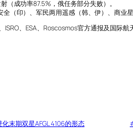
级发射（成功率87.5%，俄任务部分失败）。
载人安全（印）、军民两用遥感（韩、伊）、商
、ISRO、ESA、Roscosmos官方通报及国际
末期双星AFGL 4106的形态