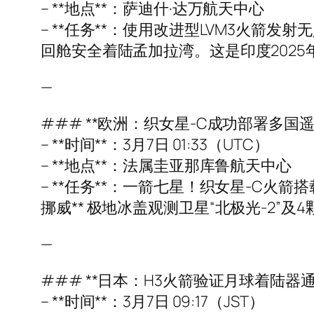
– **地点**：萨迪什·达万航天中心
– **任务**：使用改进型LVM3火箭
回舱安全着陆孟加拉湾。这是印度202
—
### **欧洲：织女星-C成功部署多国遥
– **时间**：3月7日 01:33（UTC）
– **地点**：法属圭亚那库鲁航天中心
– **任务**：一箭七星！织女星-C火箭搭载
挪威** 极地冰盖观测卫星“北极光-2
—
### **日本：H3火箭验证月球着陆器
– **时间**：3月7日 09:17（JST）