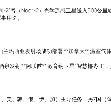
“胜利-2”号（Noor-2）光学遥感卫星送入50
军事用途。
号火箭于新西兰玛西亚发射场成功部署 **加拿大** 温
在酒泉发射 **阿联酋** 教育纳卫星“智慧椰枣-
欧、日、美、韩、俄、伊、加）主导任务，另7国