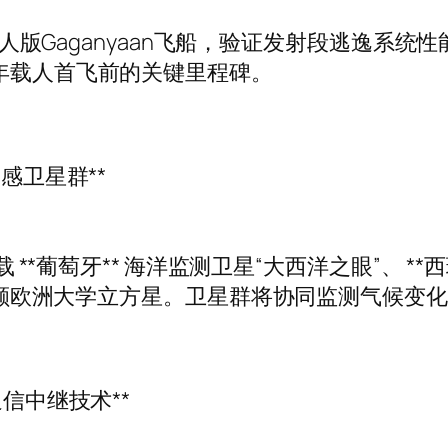
发射无人版Gaganyaan飞船，验证发射段逃逸系
5年载人首飞前的关键里程碑。
感卫星群**
 **葡萄牙** 海洋监测卫星“大西洋之眼”、 **
”及4颗欧洲大学立方星。卫星群将协同监测气候变
通信中继技术**