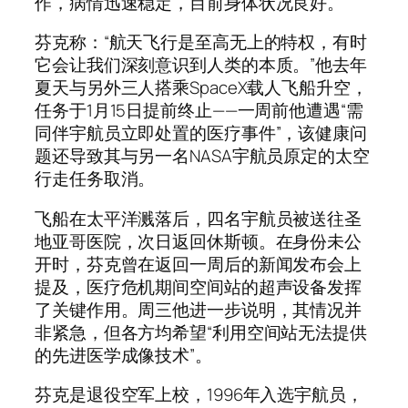
作，病情迅速稳定，目前身体状况良好。
芬克称：“航天飞行是至高无上的特权，有时
它会让我们深刻意识到人类的本质。”他去年
夏天与另外三人搭乘SpaceX载人飞船升空，
任务于1月15日提前终止——一周前他遭遇“需
同伴宇航员立即处置的医疗事件”，该健康问
题还导致其与另一名NASA宇航员原定的太空
行走任务取消。
飞船在太平洋溅落后，四名宇航员被送往圣
地亚哥医院，次日返回休斯顿。在身份未公
开时，芬克曾在返回一周后的新闻发布会上
提及，医疗危机期间空间站的超声设备发挥
了关键作用。周三他进一步说明，其情况并
非紧急，但各方均希望“利用空间站无法提供
的先进医学成像技术”。
芬克是退役空军上校，1996年入选宇航员，