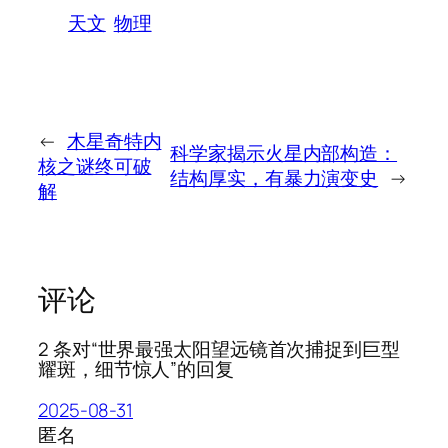
天文
物理
←
木星奇特内
科学家揭示火星内部构造：
核之谜终可破
结构厚实，有暴力演变史
→
解
评论
2 条对“世界最强太阳望远镜首次捕捉到巨型
耀斑，细节惊人”的回复
2025-08-31
匿名