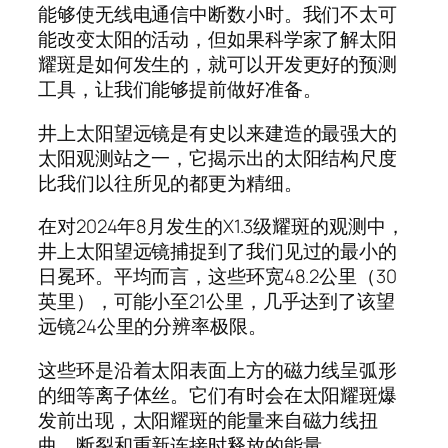
能够使无线电通信中断数小时。我们不太可
能改变太阳的活动，但如果科学家了解太阳
耀斑是如何发生的，就可以开发更好的预测
工具，让我们能够提前做好准备。
井上太阳望远镜是有史以来建造的最强大的
太阳观测站之一，它揭示出的太阳结构尺度
比我们以往所见的都更为精细。
在对2024年8月发生的X1.3级耀斑的观测中，
井上太阳望远镜捕捉到了我们见过的最小的
日冕环。平均而言，这些环宽48.2公里（30
英里），可能小至21公里，几乎达到了该望
远镜24公里的分辨率极限。
这些环是沿着太阳表面上方的磁力线呈弧形
的细等离子体丝。它们有时会在太阳耀斑爆
发前出现，太阳耀斑的能量来自磁力线扭
曲、断裂和重新连接时释放的能量。