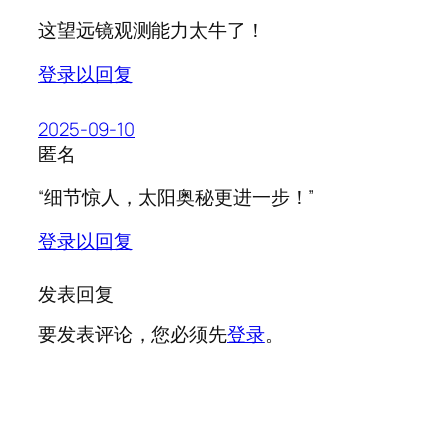
这望远镜观测能力太牛了！
登录以回复
2025-09-10
匿名
“细节惊人，太阳奥秘更进一步！”
登录以回复
发表回复
要发表评论，您必须先
登录
。