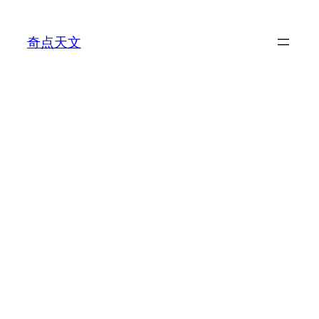
跳
至
奇点天文
内
容