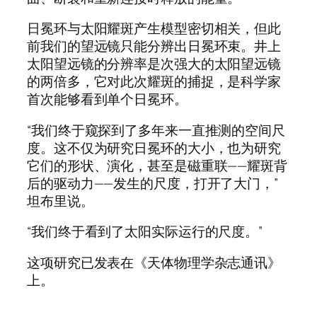
日冕环与太阳耀斑产生模型密切相关，但此
前我们的望远镜只能分辨出日冕环束。井上
太阳望远镜的分辨率是次强大的太阳望远镜
的两倍多，它对此次耀斑的捕捉，是科学家
首次能够看到单个日冕环。
“我们终于窥探到了多年来一直推测的空间尺
度。这不仅为研究日冕环的大小，也为研究
它们的形状、演化，甚至是磁重联——耀斑背
后的驱动力——发生的尺度，打开了大门，”
坦布里说。
“我们终于看到了太阳实际运行的尺度。”
这项研究已发表在《天体物理学杂志通讯》
上。