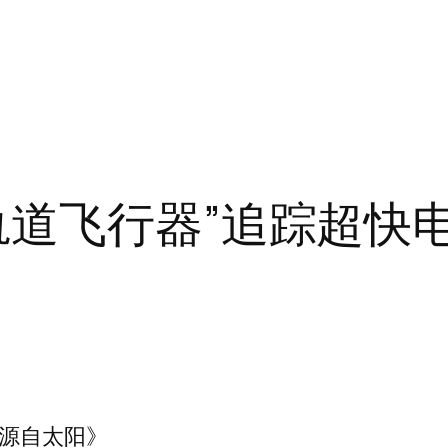
轨道飞行器”追踪超快
子源自太阳》