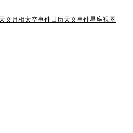
天文月相
太空事件日历
天文事件
星座视图