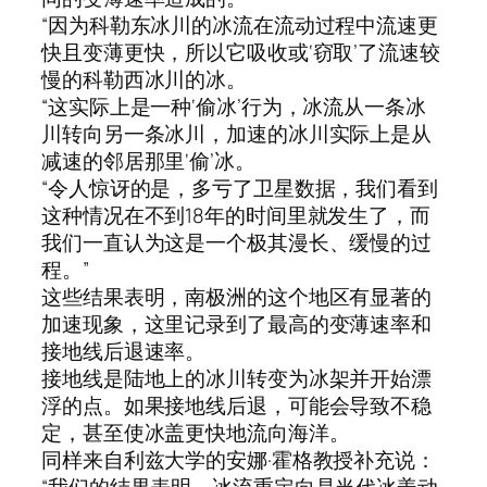
“因为科勒东冰川的冰流在流动过程中流速更
快且变薄更快，所以它吸收或‘窃取’了流速较
慢的科勒西冰川的冰。
“这实际上是一种‘偷冰’行为，冰流从一条冰
川转向另一条冰川，加速的冰川实际上是从
减速的邻居那里‘偷’冰。
“令人惊讶的是，多亏了卫星数据，我们看到
这种情况在不到18年的时间里就发生了，而
我们一直认为这是一个极其漫长、缓慢的过
程。”
这些结果表明，南极洲的这个地区有显著的
加速现象，这里记录到了最高的变薄速率和
接地线后退速率。
接地线是陆地上的冰川转变为冰架并开始漂
浮的点。如果接地线后退，可能会导致不稳
定，甚至使冰盖更快地流向海洋。
同样来自利兹大学的安娜·霍格教授补充说：
“我们的结果表明，冰流重定向是当代冰盖动