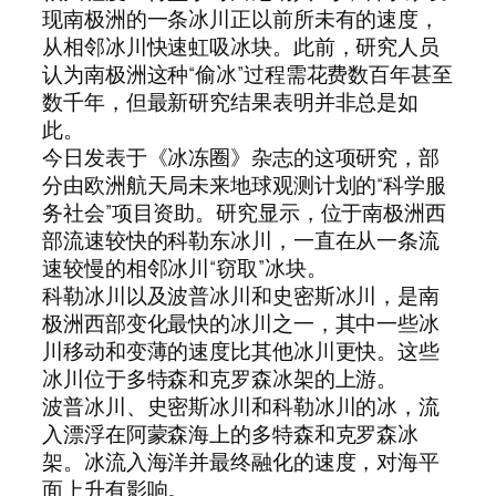
现南极洲的一条冰川正以前所未有的速度，
从相邻冰川快速虹吸冰块。此前，研究人员
认为南极洲这种“偷冰”过程需花费数百年甚至
数千年，但最新研究结果表明并非总是如
此。
今日发表于《冰冻圈》杂志的这项研究，部
分由欧洲航天局未来地球观测计划的“科学服
务社会”项目资助。研究显示，位于南极洲西
部流速较快的科勒东冰川，一直在从一条流
速较慢的相邻冰川“窃取”冰块。
科勒冰川以及波普冰川和史密斯冰川，是南
极洲西部变化最快的冰川之一，其中一些冰
川移动和变薄的速度比其他冰川更快。这些
冰川位于多特森和克罗森冰架的上游。
波普冰川、史密斯冰川和科勒冰川的冰，流
入漂浮在阿蒙森海上的多特森和克罗森冰
架。冰流入海洋并最终融化的速度，对海平
面上升有影响。