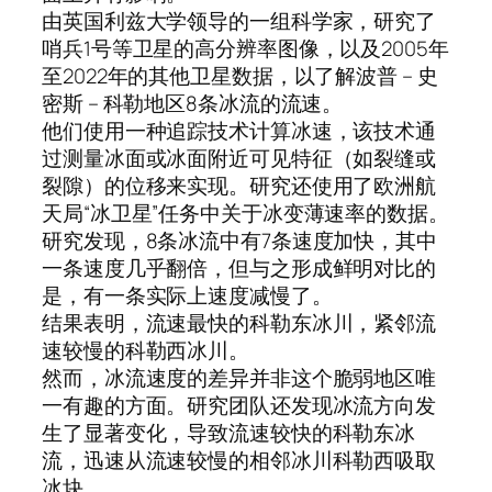
由英国利兹大学领导的一组科学家，研究了
哨兵1号等卫星的高分辨率图像，以及2005年
至2022年的其他卫星数据，以了解波普 – 史
密斯 – 科勒地区8条冰流的流速。
他们使用一种追踪技术计算冰速，该技术通
过测量冰面或冰面附近可见特征（如裂缝或
裂隙）的位移来实现。研究还使用了欧洲航
天局“冰卫星”任务中关于冰变薄速率的数据。
研究发现，8条冰流中有7条速度加快，其中
一条速度几乎翻倍，但与之形成鲜明对比的
是，有一条实际上速度减慢了。
结果表明，流速最快的科勒东冰川，紧邻流
速较慢的科勒西冰川。
然而，冰流速度的差异并非这个脆弱地区唯
一有趣的方面。研究团队还发现冰流方向发
生了显著变化，导致流速较快的科勒东冰
流，迅速从流速较慢的相邻冰川科勒西吸取
冰块。