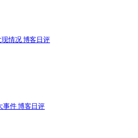
被发现情况 博客日评
日大事件 博客日评