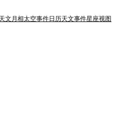
天文月相
太空事件日历
天文事件
星座视图