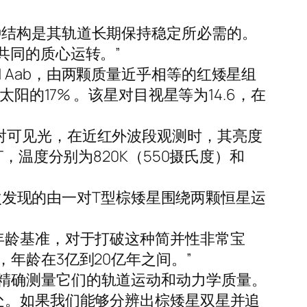
。
种结构是其轨道长期保持稳定所必需的。
共同的质心运转。”
51 Aab，由两颗质量近乎相等的红矮星组
阳的17% 。该星对目视星等为14.6，在
乎不发射可见光，在近红外波段观测时，其亮度
，温度分别为820K（550摄氏度）和
首次发现的由一对T型棕矮星围绕两颗恒星运
年龄基准，对于打破这种简并性非常宝
年轻，年龄在3亿到20亿年之间。”
精确测量它们的轨道运动和动力学质量。
处。如果我们能够分辨出棕矮星双星并追