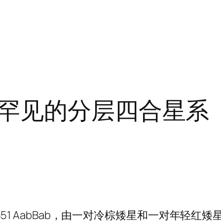
罕见的分层四合星系
– 3551 AabBab，由一对冷棕矮星和一对年