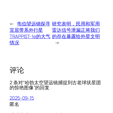
←
韦伯望远镜探寻
研究表明，民用和军用
宜居带系外行星
雷达信号泄漏正将我们
TRAPPIST-1e的大气
的存在暴露给外星文明
情况
→
评论
2 条对“哈勃太空望远镜捕捉到古老球状星团
的惊艳图像”的回复
2025-09-15
匿名