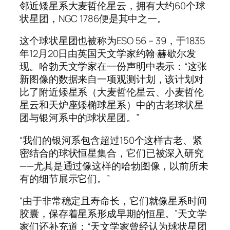
邻近矮星系大麦哲伦星云，拥有大约60个球
状星团，NGC 1786便是其中之一。
这个球状星团也被称为ESO 56 – 39，于1835
年12月20日由英国天文学家约翰·赫歇尔发
现。哈勃天文学家在一份声明中表示：“这张
新图像的数据来自一项观测计划，该计划对
比了附近矮星系（大麦哲伦星云、小麦哲伦
星云和天炉座矮椭球星系）中的古老球状星
团与银河系中的球状星团。”
“我们的银河系包含超过150个这样古老、紧
密结合的球状恒星集合，它们已被深入研究
——尤其是通过像这样的哈勃图像，以前所未
有的细节展示它们。”
“由于非常稳定且寿命长，它们就像星系时间
胶囊，保存着星系形成早期的恒星。”天文学
家们还补充道：“天文学家曾经认为球状星团