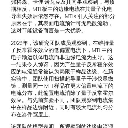
弗格森、卡佳·诺瓦克及其同事观察到，与预
期相反，MTI 板中的边缘电流在其量子化电
导率失效后依然存在。MTIs 引人关注的部分
原因在于，其表面电流预计可无耗散流动，
这对节能设备而言是一大优势。
2023年，该研究团队成员观察到，在维持量
子反常霍尔效应的低偏置电流下，MTI 中的
电子输运以体电流而非边缘电流为主导。这
一结果令人惊讶，因为产生量子反常霍尔效
应的电流通常被认为局限于样品边缘。在新
实验中，团队使用扫描超导量子干涉仪显微
镜，测量同一 MTI 样品在更大偏置电流下的
电流分布，此偏置电流消除了量子反常霍尔
效应。与先前实验不同，团队观察到电流集
中在样品边缘附近，同时有较大电流均匀分
布在器件宽度上。
该团队的模型表明，所观察到的边缘电流源