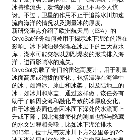
冰持续流失，遗憾的是，这已不再令人惊
讶。不过，卫星的作用不止于追踪冰川加速
流向海洋的情况以及测量冰的厚度。
新研究重点介绍了欧洲航天局（ESA）的
CryoSat任务如何被用于揭示冰下湖泊的潜在
影响。冰下湖泊是深埋在冰层下的巨大蓄水
库，湖水可能突然以剧烈爆发的形式排入海
洋，进而影响冰的流失。
CryoSat搭载了专门的雷达高度计，用于测量
冰面高度或海拔的变化，包括漂浮在海洋中
的冰，如海冰、冰山和冰架，以及陆地上的
冰，如冰川和冰盖。通过这样做，该任务有
助于了解因变薄和融化导致的冰厚度变化。
由于冰盖表面也会因冰面下深处的水流而上
升或下降，因此海拔变化的测量也能与隐藏
的水文过程相关联，比如冰下湖泊排水。
2013年，位于思韦茨冰川下方2公里多的7个