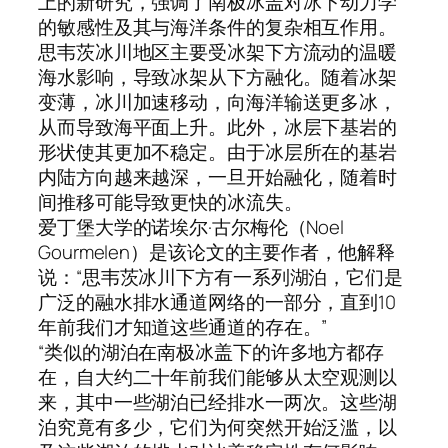
上的新研究，强调了南极冰盖对冰下动力学
的敏感性及其与海洋条件的复杂相互作用。
思韦茨冰川地区主要受冰架下方流动的温暖
海水影响，导致冰架从下方融化。随着冰架
变薄，冰川加速移动，向海洋输送更多冰，
从而导致海平面上升。此外，冰层下基岩的
形状使其更加不稳定。由于冰层所在的基岩
内陆方向越来越深，一旦开始融化，随着时
间推移可能导致更快的冰流失。
爱丁堡大学的诺埃尔·古尔梅伦（Noel
Gourmelen）是该论文的主要作者，他解释
说：“思韦茨冰川下方有一系列湖泊，它们是
广泛的融水排水通道网络的一部分，直到10
年前我们才知道这些通道的存在。”
“类似的湖泊在南极冰盖下的许多地方都存
在，自大约二十年前我们能够从太空观测以
来，其中一些湖泊已经排水一两次。这些湖
泊究竟有多少，它们为何突然开始泛滥，以