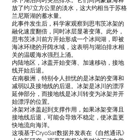
冰下湖泊同时突然排水。它们向阿蒙森海释
放了约7立方公里的淡水，这大约相当于苏格
兰尼斯湖的蓄水量。
此事件发生后，科学家观察到思韦茨冰架的
融化速度翻倍，同时冰层显著变薄。此外，
思韦茨冰川前方开始形成一个冰间湖，即被
海冰环绕的开阔水域，这表明与湖泊排水相
关的温暖海水强烈上涌。
内陆地区，冰盖开始变薄、加速移动，接地
线开始后退。
在南极洲，特别令人担忧的是冰架的变薄和
减弱以及接地线的后退。冰架是冰川的漂浮
延伸部分，而接地线是冰川转变为冰架并开
始漂浮的位置。
冰架对冰盖起到支撑作用，如果冰架变薄且
接地线后退，可能会导致不稳定，使冰盖更
快地流向海洋。
这项基于CryoSat数据并发表在《自然通讯》