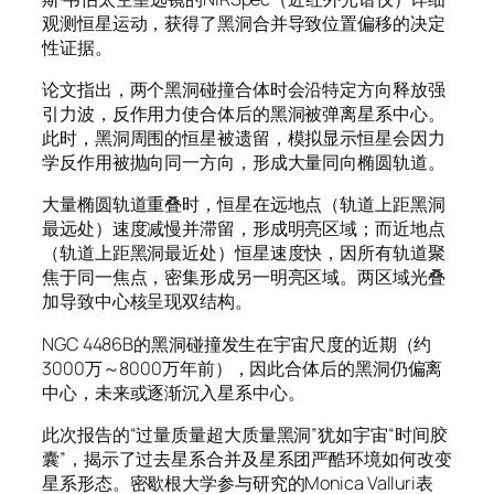
观测恒星运动，获得了黑洞合并导致位置偏移的决定
性证据。
论文指出，两个黑洞碰撞合体时会沿特定方向释放强
引力波，反作用力使合体后的黑洞被弹离星系中心。
此时，黑洞周围的恒星被遗留，模拟显示恒星会因力
学反作用被抛向同一方向，形成大量同向椭圆轨道。
大量椭圆轨道重叠时，恒星在远地点（轨道上距黑洞
最远处）速度减慢并滞留，形成明亮区域；而近地点
（轨道上距黑洞最近处）恒星速度快，因所有轨道聚
焦于同一焦点，密集形成另一明亮区域。两区域光叠
加导致中心核呈现双结构。
NGC 4486B的黑洞碰撞发生在宇宙尺度的近期（约
3000万～8000万年前），因此合体后的黑洞仍偏离
中心，未来或逐渐沉入星系中心。
此次报告的“过量质量超大质量黑洞”犹如宇宙“时间胶
囊”，揭示了过去星系合并及星系团严酷环境如何改变
星系形态。密歇根大学参与研究的Monica Valluri表