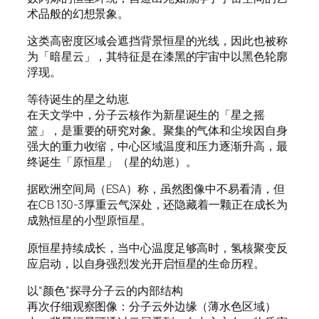
术品般的幻想景象。
这类高密度区域会遮挡背景恒星的光线，因此也被称
为「暗星云」，其特征是在漆黑的宇宙中以黑色轮廓
浮现。
等待诞生的星之幼崽
在天文学中，分子云核作为新星诞生的「星之摇
篮」，是重要的研究对象。聚集的气体和尘埃因自身
强大的重力收缩，中心区域温度和压力逐渐升高，最
终诞生「原恒星」（星的幼崽）。
据欧洲空间局（ESA）称，虽然图像中不易看清，但
在CB 130-3厚重云气深处，还隐藏着一颗正在成长为
成熟恒星的小型原恒星。
原恒星持续成长，当中心温度足够高时，氢核聚变反
应启动，以自身强烈发光开启恒星的生命历程。
以“颜色”探寻分子云的内部结构
再次仔细观察图像：分子云外边缘（薄水色区域）