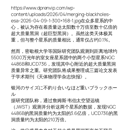
https://www.dprenvip.com/wp-
content/uploads/2026/04/merging-blackholes-
esa-2026-04-09-1-300×168-1.jpg在众多星系的中
心，被认为存在着质量达太阳数十万倍至数十亿倍的
超大质量黑洞（超巨型黑洞）。虽然这类天体极其
重，但与整个星系的质量相比，通常仅占约0.1%。
然而，密歇根大学等国际研究团队观测到距离地球约
5500万光年的室女座星系团中的两个小型星系NGC
4486B和UCD736，发现其中心附近的超大质量黑洞
质量异常之重。研究团队将成果整理成三篇论文发表
于学术期刊《天体物理学杂志快报》。
银河のサイズに不釣り合いなほど重いブラックホー
ル
据研究团队称，通过詹姆斯·韦伯太空望远镜
（JWST）观测并分析这两个星系的数据，发现NGC
4486B的黑洞质量约为太阳的3.6亿倍，UCD736的黑
洞质量约为太阳的210万倍。