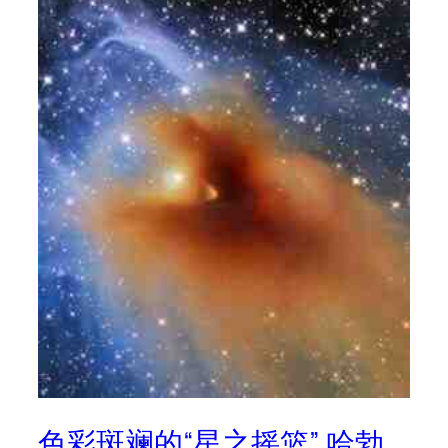
色彩斑斓的“星之摇篮” 哈勃