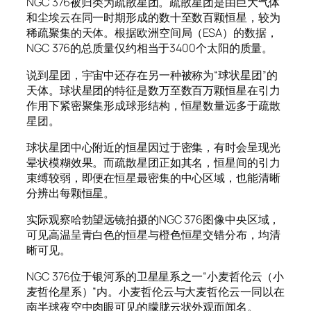
NGC 376被归类为疏散星团。疏散星团是由巨大气体
和尘埃云在同一时期形成的数十至数百颗恒星，较为
稀疏聚集的天体。根据欧洲空间局（ESA）的数据，
NGC 376的总质量仅约相当于3400个太阳的质量。
说到星团，宇宙中还存在另一种被称为“球状星团”的
天体。球状星团的特征是数万至数百万颗恒星在引力
作用下紧密聚集形成球形结构，恒星数量远多于疏散
星团。
球状星团中心附近的恒星因过于密集，有时会呈现光
晕状模糊效果。而疏散星团正如其名，恒星间的引力
束缚较弱，即便在恒星最密集的中心区域，也能清晰
分辨出每颗恒星。
实际观察哈勃望远镜拍摄的NGC 376图像中央区域，
可见高温呈青白色的恒星与橙色恒星交错分布，均清
晰可见。
NGC 376位于银河系的卫星星系之一“小麦哲伦云（小
麦哲伦星系）”内。小麦哲伦云与大麦哲伦云一同以在
南半球夜空中肉眼可见的朦胧云状外观而闻名。