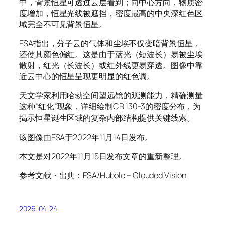
中，背景恒星可透过云层看到；向中心方向，物质密
度增加，恒星光线被遮挡，密度最高的中央深红色区
域完全不可见背景恒星。
ESA指出，分子云的气体和尘埃不仅变暗背景恒星，
还使其颜色偏红。这是由于蓝光（短波长）易被尘埃
散射，红光（长波长）或红外线更易穿透。图像中靠
近云中心的恒星呈现更明显的红色调。
天文学家利用哈勃空间望远镜的观测能力，精确测量
这种“红化”现象，详细绘制CB 130-3的密度分布，为
揭示恒星诞生区域的复杂内部结构提供关键线索。
该图像由ESA于2022年11月14日发布。
本文是对2022年11月15日发布文章的重新整理。
参考文献・出典：ESA/Hubble – Clouded Vision
2026-04-24