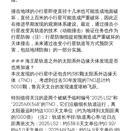
撞击地球的小行星即使直径十几米也可能造成地面破
坏，直径上百米的小行星可能造成严重破坏，因此正
在推进早期发现的观测体系建设。最近，通过撞击小
行星改变其轨道的技术（动能撞击）验证任务也作为
行星防御（注1：行星防御指提前预测造成严重破坏的
天体撞击，未来通过改变小行星轨道等方式预防灾
害，包括地球防御）的一部分实施。
### 海王星轨道之外的太阳系外边缘天体发现是否
也将加速？
本次发现的小行星中还包含约380颗太阳系外边缘天
体（TNO）。考虑到过去30年发现的TNO总计约
5000颗，鲁宾天文台的发现速度堪称飞跃。
特别值得关注的是两个被赋予临时编号“2025 LS2”和
“2025 MX348”的TNO，它们沿极细长轨道运行，离
太阳最远时约达1000天文单位（约为地球到太阳距离
的1000倍）（注2：轨道长半径/轨道离心率/近日点
距离依次为：2025 LS2：约538.6天文单位/约0.92/
约43.0天文单位；2025 MX348：约514.9天文单位/约