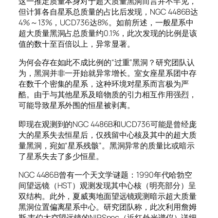
这一推定质量本身对于超大质量黑洞而言并不罕见，
但计算各自星系总质量的占比后发现，NGC 4486B达
4%～13%，UCD736达8%。如前所述，一般星系中
超大质量黑洞占总质量约0.1%，此次发现的比例是该
值的数十至百倍以上，异常显著。
为何会存在如此不成比例的“过重”黑洞？研究团队认
为，黑洞并非一开始就异常增长。室女座星系团中存
在数千个密集的星系，这种环境对星系而言极为严
酷。由于与其他星系及暗物质的引力相互作用强烈，
可能导致星系外围的恒星被剥离。
即现在观测到的NGC 4486B和UCD736可能是曾经庞
大的星系失去恒星后，仅残留中心核及其中的超大质
量黑洞，宛如“星系残骸”。黑洞异常的质量比或暗示
了星系失去了多少恒星。
NGC 4486B曾有一个天文学谜题：1990年代哈勃空
间望远镜（HST）观测发现其中心核（明亮部分）呈
双结构。此外，夏威夷地面望远镜观测暗示超大质量
黑洞位置偏离星系中心。研究团队称，此次利用詹姆
斯·韦伯太空望远镜的NIRSpec（近红外光谱仪）详细