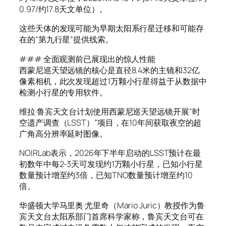
0.97/约17.8天文单位）。
这些天体的发现可能为早期太阳系行星迁移和可能存
在的“第九行星”提供线索。
### 全面观测前已展现出的惊人性能
西蒙尼巡天望远镜的核心是直径8.4米的主镜和32亿
像素相机，此次发现超过1万颗小行星得益于从数据中
检测小行星的专用软件。
维拉·鲁宾天文台计划使用西蒙尼巡天望远镜开展“时
空遗产调查（LSST）”项目，在10年间获取夜空的超
广角高分辨率延时图像。
NOIRLab表示，2026年下半年启动的LSST预计在最
初数年中每2-3天可发现约1万颗小行星，已知小行星
数量预计增至约3倍，已知TNO数量预计增至约10
倍。
华盛顿大学马里奥·尤里奇（Mario Juric）教授作为鲁
宾天文台太阳系部门首席科学家称，鲁宾天文台可在