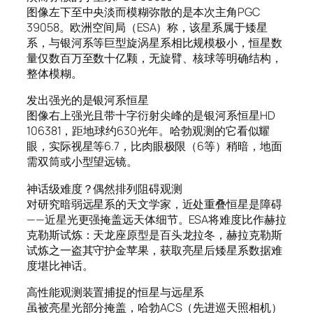
图像左下至中央淡而模糊弥散的是本次主角PGC
39058。欧洲空间局（ESA）称，该星系属于矮星
系，与银河系等巨型旋涡星系相比规模极小，恒星数
量仅数百万至数十亿颗，无旋臂、核球等明确结构，
整体模糊。
发出强光的是银河系恒星
图像右上强光且带十字衍射尖峰的是银河系恒星HD
106381，距地球约630光年。哈勃观测的它看似耀
眼，实际视星等6.7，比肉眼极限（6等）稍暗，地面
需双筒或小型望远镜。
神话级难度？偶然排列阻碍观测
对研究暗弱远星系的天文学家，近处重叠恒星是障碍
——近星光更强掩盖远天体细节。ESA将难度比作赫拉
克勒斯试炼：天龙座原型是百头龙拉冬，赫拉克勒斯
试炼之一盗其守护金苹果，获取亮星后矮星系数据难
度堪比神话。
高性能观测装置捕捉的恒星与远星系
虽被亮星光部分掩盖，哈勃ACS（先进巡天照相机）