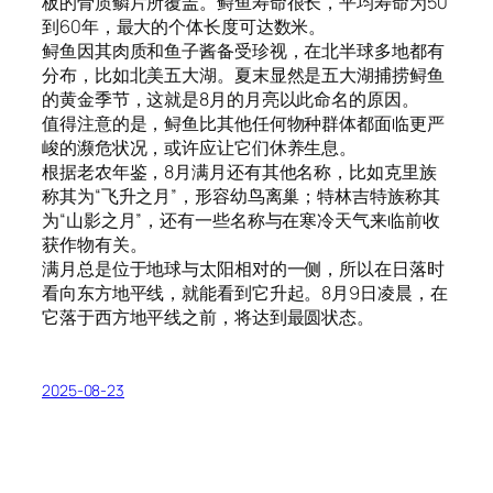
板的骨质鳞片所覆盖。鲟鱼寿命很长，平均寿命为50
到60年，最大的个体长度可达数米。
鲟鱼因其肉质和鱼子酱备受珍视，在北半球多地都有
分布，比如北美五大湖。夏末显然是五大湖捕捞鲟鱼
的黄金季节，这就是8月的月亮以此命名的原因。
值得注意的是，鲟鱼比其他任何物种群体都面临更严
峻的濒危状况，或许应让它们休养生息。
根据老农年鉴，8月满月还有其他名称，比如克里族
称其为“飞升之月”，形容幼鸟离巢；特林吉特族称其
为“山影之月”，还有一些名称与在寒冷天气来临前收
获作物有关。
满月总是位于地球与太阳相对的一侧，所以在日落时
看向东方地平线，就能看到它升起。8月9日凌晨，在
它落于西方地平线之前，将达到最圆状态。
2025-08-23