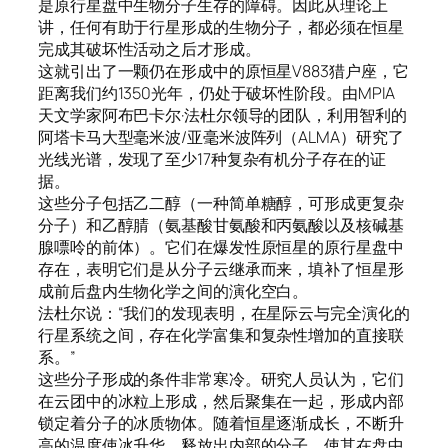
是原行星盘中生物分子生存的障碍。因此从理论上
讲，任何有助于行星形成的生物分子，都必须在恒星
完成其破坏性活动之后才形成。
这就引出了一颗仍在形成中的原恒星V883猎户座，它
距离我们约1350光年，仍处于破坏性阶段。由MPIA
天文学家阿布巴卡尔·法杜尔领导的团队，利用智利的
阿塔卡马大型毫米波/亚毫米波阵列（ALMA）研究了
光线光谱，发现了至少17种复杂有机分子存在的证
据。
这些分子包括乙二醇（一种简单糖醇，可形成更复杂
分子）和乙醇腈（氨基酸甘氨酸和丙氨酸以及核碱基
腺嘌呤的前体）。它们在爆发性原恒星的原行星盘中
存在，表明它们是从分子云继承而来，填补了恒星形
成前后盘内生物化学之间的演化空白。
法杜尔说：“我们的发现表明，在星际云与完全演化的
行星系统之间，存在化学富集和复杂性增加的直接联
系。”
这些分子形成的条件非常寒冷。研究人员认为，它们
在云团中的冰粒上形成，然后聚集在一起，形成内部
锁定着分子的冰质物体。随着恒星逐渐成长，不断升
高的温度使冰升华，释放出内部的分子，使其在盘中