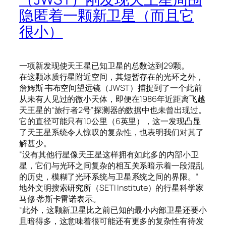
隐匿着一颗新卫星（而且它
很小）
一项新发现使天王星已知卫星的总数达到29颗。
在这颗冰质行星附近空间，其短暂存在的光环之外，
詹姆斯·韦布空间望远镜（JWST）捕捉到了一个此前
从未有人见过的微小天体，即便在1986年近距离飞越
天王星的“旅行者2号”探测器的数据中也未曾出现过。
它的直径可能只有10公里（6英里），这一发现凸显
了天王星系统令人惊叹的复杂性，也表明我们对其了
解甚少。
“没有其他行星像天王星这样拥有如此多的内部小卫
星，它们与光环之间复杂的相互关系暗示着一段混乱
的历史，模糊了光环系统与卫星系统之间的界限。”
地外文明搜索研究所（SETI Institute）的行星科学家
马修·蒂斯卡雷诺表示。
“此外，这颗新卫星比之前已知的最小内部卫星还要小
且暗得多，这意味着很可能还有更多的复杂性有待发