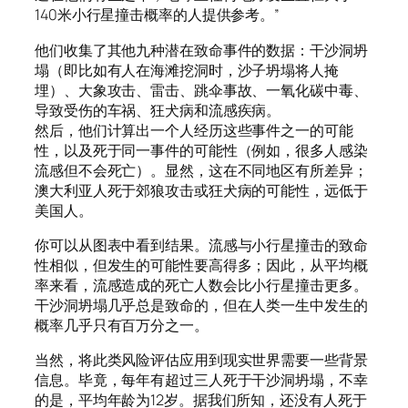
140米小行星撞击概率的人提供参考。”
他们收集了其他九种潜在致命事件的数据：干沙洞坍
塌（即比如有人在海滩挖洞时，沙子坍塌将人掩
埋）、大象攻击、雷击、跳伞事故、一氧化碳中毒、
导致受伤的车祸、狂犬病和流感疾病。
然后，他们计算出一个人经历这些事件之一的可能
性，以及死于同一事件的可能性（例如，很多人感染
流感但不会死亡）。显然，这在不同地区有所差异；
澳大利亚人死于郊狼攻击或狂犬病的可能性，远低于
美国人。
你可以从图表中看到结果。流感与小行星撞击的致命
性相似，但发生的可能性要高得多；因此，从平均概
率来看，流感造成的死亡人数会比小行星撞击更多。
干沙洞坍塌几乎总是致命的，但在人类一生中发生的
概率几乎只有百万分之一。
当然，将此类风险评估应用到现实世界需要一些背景
信息。毕竟，每年有超过三人死于干沙洞坍塌，不幸
的是，平均年龄为12岁。据我们所知，还没有人死于