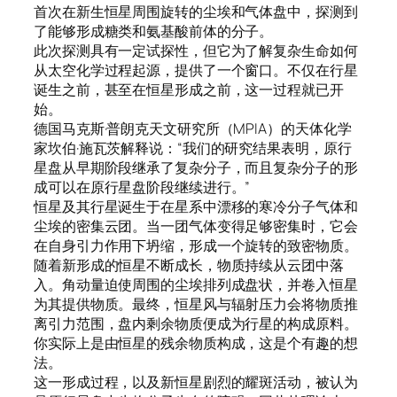
首次在新生恒星周围旋转的尘埃和气体盘中，探测到
了能够形成糖类和氨基酸前体的分子。
此次探测具有一定试探性，但它为了解复杂生命如何
从太空化学过程起源，提供了一个窗口。不仅在行星
诞生之前，甚至在恒星形成之前，这一过程就已开
始。
德国马克斯·普朗克天文研究所（MPIA）的天体化学
家坎伯·施瓦茨解释说：“我们的研究结果表明，原行
星盘从早期阶段继承了复杂分子，而且复杂分子的形
成可以在原行星盘阶段继续进行。”
恒星及其行星诞生于在星系中漂移的寒冷分子气体和
尘埃的密集云团。当一团气体变得足够密集时，它会
在自身引力作用下坍缩，形成一个旋转的致密物质。
随着新形成的恒星不断成长，物质持续从云团中落
入。角动量迫使周围的尘埃排列成盘状，并卷入恒星
为其提供物质。最终，恒星风与辐射压力会将物质推
离引力范围，盘内剩余物质便成为行星的构成原料。
你实际上是由恒星的残余物质构成，这是个有趣的想
法。
这一形成过程，以及新恒星剧烈的耀斑活动，被认为