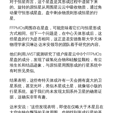
对于恒星而言，这个星盘是其形成过程中遗留下来
的。旋转的原恒星从周围星云云中吸收物质，通过角
动量守恒形成星盘。盘中剩余物质则形成恒星的行
星。
FFPMOs周围存在星盘，可能意味着它们与恒星形成
方式相同。但下一个问题是，在中心天体形成后，这
些星盘的行为是否相同，这正是圣安德鲁斯大学天体
物理学家贝琳达·达米安领导的团队着手研究的内容。
他们利用JWST观测研究了猎户座星云中8个FFPMOs
星盘的成分，发现了碳氢化合物和硅酸盐颗粒，有尘
埃生长和结晶迹象，与原恒星周围形成的行星系统中
有时所见类似。
结果表明，这些奇特天体或许有一天会拥有庞大的卫
星系统，甚至光环，类似木星或土星，就像缩小版的
行星系统。鉴于我们尚未发现太阳系外卫星的确凿证
据，这确实非常有趣。
达米安说：“这些发现表明，即使在仅略大于木星且在
太空中独自飘荡的天体周围，也能找到形成行星的基