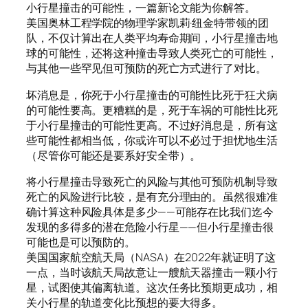
小行星撞击的可能性，一篇新论文能为你解答。
美国奥林工程学院的物理学家凯莉·纽金特带领的团
队，不仅计算出在人类平均寿命期间，小行星撞击地
球的可能性，还将这种撞击导致人类死亡的可能性，
与其他一些罕见但可预防的死亡方式进行了对比。
坏消息是，你死于小行星撞击的可能性比死于狂犬病
的可能性要高。更糟糕的是，死于车祸的可能性比死
于小行星撞击的可能性更高。不过好消息是，所有这
些可能性都相当低，你或许可以不必过于担忧地生活
（尽管你可能还是要系好安全带）。
将小行星撞击导致死亡的风险与其他可预防机制导致
死亡的风险进行比较，是有充分理由的。虽然很难准
确计算这种风险具体是多少——可能存在比我们迄今
发现的多得多的潜在危险小行星——但小行星撞击很
可能也是可以预防的。
美国国家航空航天局（NASA）在2022年就证明了这
一点，当时该航天局故意让一艘航天器撞击一颗小行
星，试图使其偏离轨道。这次任务比预期更成功，相
关小行星的轨道变化比预想的要大得多。