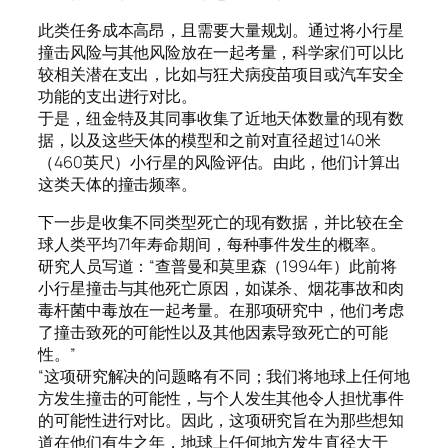
此类任务成本高昂，且需要大量规划。通过将小行星
撞击风险与其他风险放在一起考量，科学家们可以比
较相关潜在支出，比如与狂犬病疫苗项目或汽车安全
功能的支出进行对比。
于是，纽金特及其同事收集了近地天体数量的现有数
据，以及这些天体的模型和之前对直径超过140米
（460英尺）小行星的风险评估。由此，他们计算出
这类天体的撞击频率。
下一步是收集不同类型死亡的现有数据，并比较在全
球人类平均71年寿命期间，每种事件发生的概率。
研究人员写道：“查普曼和莫里森（1994年）此前将
小行星撞击与其他死亡原因，如谋杀、烟花事故和肉
毒杆菌中毒放在一起考量。在那项研究中，他们考虑
了撞击致死的可能性以及其他因素导致死亡的可能
性。”
“这项研究解决的问题略有不同；我们将地球上任何地
方发生撞击的可能性，与个人发生其他令人担忧事件
的可能性进行对比。因此，这项研究旨在为那些想知
道在他们有生之年，地球上任何地方发生直径大于