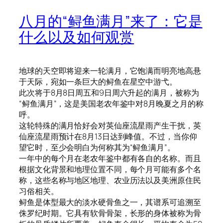
八月的“鲟鱼满月”来了：它是
什么以及如何观赏
地球的天空即将迎来一轮满月，它饱满而明亮地高悬
于天际，宛如一条巨大的鲟鱼在星空中游弋。
此次将于8月8日周五和9日周六升起的满月，被称为
“鲟鱼满月”，这是美国老农年鉴中对8月晚夏之月的称
呼。
这轮特殊的满月恰好会对英仙座流星雨产生干扰，英
仙座流星雨预计在8月13日达到峰值。不过，当你仰
望它时，至少会明白为何称其为“鲟鱼满月”。
一年中的每个月在老农年鉴中都有各自的名称。而且
根据文化背景和地理位置不同，每个月可能有多个名
称，这些名称与地区地理、农业历法以及美洲原住民
习俗相关。
鲟鱼是体型最大的淡水硬骨鱼之一，其谱系可追溯至
侏罗纪时期。它具有软骨骨架，长形的身体被称为骨