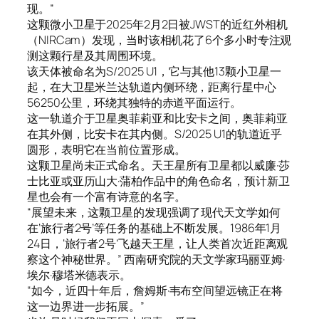
现。”
这颗微小卫星于2025年2月2日被JWST的近红外相机
（NIRCam）发现，当时该相机花了6个多小时专注观
测这颗行星及其周围环境。
该天体被命名为S/2025 U1，它与其他13颗小卫星一
起，在大卫星米兰达轨道内侧环绕，距离行星中心
56250公里，环绕其独特的赤道平面运行。
这一轨道介于卫星奥菲莉亚和比安卡之间，奥菲莉亚
在其外侧，比安卡在其内侧。S/2025 U1的轨道近乎
圆形，表明它在当前位置形成。
这颗卫星尚未正式命名。天王星所有卫星都以威廉·莎
士比亚或亚历山大·蒲柏作品中的角色命名，预计新卫
星也会有一个富有诗意的名字。
“展望未来，这颗卫星的发现强调了现代天文学如何
在‘旅行者2号’等任务的基础上不断发展。1986年1月
24日，‘旅行者2号’飞越天王星，让人类首次近距离观
察这个神秘世界。” 西南研究院的天文学家玛丽亚姆·
埃尔·穆塔米德表示。
“如今，近四十年后，詹姆斯·韦布空间望远镜正在将
这一边界进一步拓展。”