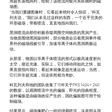
用超长基线阵列，绘制了该喷流向银河系疾驰时的磁
场图。
“当我们重建图像时，它看起来绝对令人惊叹，”科瓦
列夫说，“我们从未见过这样的东西，一个近乎完美的
环形磁场，带着喷流，直直地指向我们。”
黑洞喷流由那些积极吞噬周围空间物质的黑洞产生。
当物质围绕黑洞旋转时，部分物质会沿着黑洞事件视
界外的磁场线被引导，加速等离子体向黑洞两极运
动。
从那里，物质以等离子体喷流的形式以极高速度射向
太空，接近光速。实际上，它们移动得如此之快，如
果直接指向我们，看起来就像是超光速运动，当然，
它们并非超光速，但这依然相当奇妙。
科瓦列夫和他的团队收集了15年关于PKS 1424 + 240
的数据，以观测喷流中光的偏振，即光的扭曲程度。
这种偏振是由磁场效应产生的，因此偏振图可用于绘
制磁场。
结果显示，磁场像靶心一样环绕着喷流，这表明从我