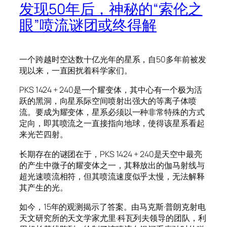
发现50年后，神秘的“索伦之
眼”喷流谜团或终得解
一个跨越时空达数十亿光年的星系，自50多年前被发
现以来，一直困扰着科学家们。
PKS 1424 + 240是一个耀变体，其中心有一个极为活
跃的黑洞，向星系际空间喷射出强大的等离子体喷
流。要成为耀变体，星系必须以一种非常特殊的方式
定向，即其喷流之一直接指向地球，使得该星系看起
来光芒四射。
长期存在的谜团在于，PKS 1424 + 240是天空中最亮
的产生中微子的耀变体之一，其释放出的伽马射线与
超光速喷流相符，但其喷流速度似乎太慢，无法解释
其产生的光。
如今，15年的观测揭示了答案。由马克斯·普朗克射电
天文研究所的天文学家尤里·科瓦列夫领导的团队，利