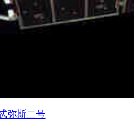
忒弥斯二号