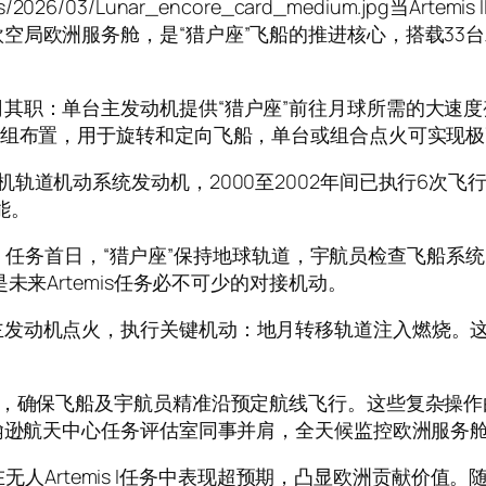
uploads/2026/03/Lunar_encore_card_medium.
空局欧洲服务舱，是“猎户座”飞船的推进核心，搭载33
其职：单台主发动机提供“猎户座”前往月球所需的大速度
6组布置，用于旋转和定向飞船，单台或组合点火可实现
轨道机动系统发动机，2000至2002年间已执行6次飞
能。
入工作。任务首日，“猎户座”保持地球轨道，宇航员检查飞
未来Artemis任务必不可少的对接机动。
发动机点火，执行关键机动：地月转移轨道注入燃烧。这
迹，确保飞船及宇航员精准沿预定航线飞行。这些复杂操
约翰逊航天中心任务评估室同事并肩，全天候监控欧洲服务
首艘在无人Artemis I任务中表现超预期，凸显欧洲贡献