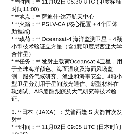
* **时间：** 11月02日 05:30 UTC (印度标准
时间11:00)
* **地点：** 萨迪什·达万航天中心
* **火箭：** PSLV-CA (核心配置 + 4个固体
助推器)
* **载荷：** Oceansat-4 海洋监测卫星 + 4颗
小型技术验证立方星（含1颗印度尼西亚大学
合作星）
* **任务：** 发射主载荷Oceansat-4卫星，用
于全球海洋颜色、海面温度及海面风场监
测，服务气候研究、渔业和海事安全。4颗小
型卫星分别用于星间激光通信、新型材料在
轨测试、AIS船舶跟踪及大气研究等技术验
证。
5. **日本（JAXA）：艾普西隆 S 火箭首次发
射**
* **时间：** 11月02日 09:05 UTC (日本时间