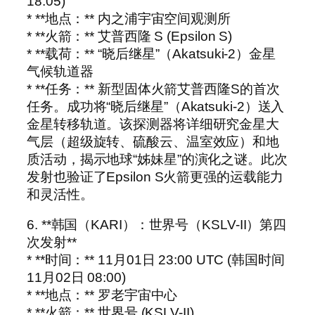
18:05)
* **地点：** 内之浦宇宙空间观测所
* **火箭：** 艾普西隆 S (Epsilon S)
* **载荷：** “晓后继星”（Akatsuki-2）金星
气候轨道器
* **任务：** 新型固体火箭艾普西隆S的首次
任务。成功将“晓后继星”（Akatsuki-2）送入
金星转移轨道。该探测器将详细研究金星大
气层（超级旋转、硫酸云、温室效应）和地
质活动，揭示地球“姊妹星”的演化之谜。此次
发射也验证了Epsilon S火箭更强的运载能力
和灵活性。
6. **韩国（KARI）：世界号（KSLV-II）第四
次发射**
* **时间：** 11月01日 23:00 UTC (韩国时间
11月02日 08:00)
* **地点：** 罗老宇宙中心
* **火箭：** 世界号 (KSLV-II)