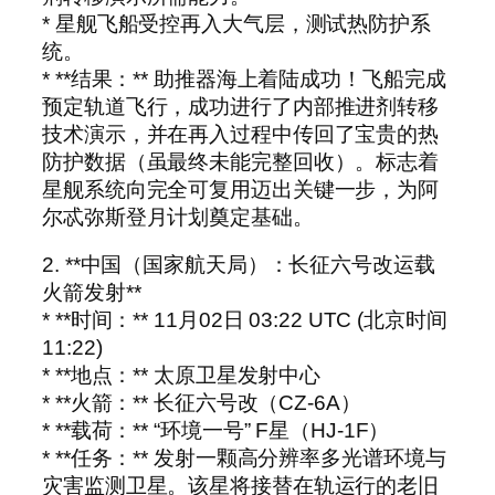
* 星舰飞船受控再入大气层，测试热防护系
统。
* **结果：** 助推器海上着陆成功！飞船完成
预定轨道飞行，成功进行了内部推进剂转移
技术演示，并在再入过程中传回了宝贵的热
防护数据（虽最终未能完整回收）。标志着
星舰系统向完全可复用迈出关键一步，为阿
尔忒弥斯登月计划奠定基础。
2. **中国（国家航天局）：长征六号改运载
火箭发射**
* **时间：** 11月02日 03:22 UTC (北京时间
11:22)
* **地点：** 太原卫星发射中心
* **火箭：** 长征六号改（CZ-6A）
* **载荷：** “环境一号” F星（HJ-1F）
* **任务：** 发射一颗高分辨率多光谱环境与
灾害监测卫星。该星将接替在轨运行的老旧