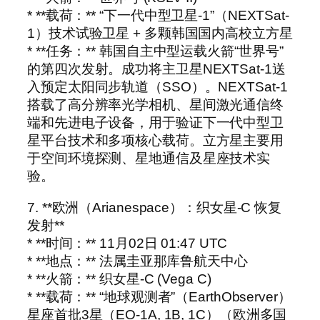
* **载荷：** “下一代中型卫星-1”（NEXTSat-
1）技术试验卫星 + 多颗韩国国内高校立方星
* **任务：** 韩国自主中型运载火箭“世界号”
的第四次发射。成功将主卫星NEXTSat-1送
入预定太阳同步轨道（SSO）。NEXTSat-1
搭载了高分辨率光学相机、星间激光通信终
端和先进电子设备，用于验证下一代中型卫
星平台技术和多项核心载荷。立方星主要用
于空间环境探测、星地通信及星座技术实
验。
7. **欧洲（Arianespace）：织女星-C 恢复
发射**
* **时间：** 11月02日 01:47 UTC
* **地点：** 法属圭亚那库鲁航天中心
* **火箭：** 织女星-C (Vega C)
* **载荷：** “地球观测者”（EarthObserver）
星座首批3星（EO-1A, 1B, 1C）（欧洲多国