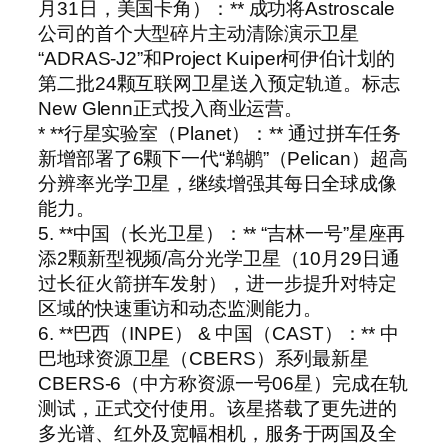
月31日，美国卡角）：** 成功将Astroscale
公司的首个大型碎片主动清除演示卫星
“ADRAS-J2”和Project Kuiper柯伊伯计划的
第二批24颗互联网卫星送入预定轨道。标志
New Glenn正式投入商业运营。
* **行星实验室（Planet）：** 通过拼车任务
新增部署了6颗下一代“鹈鹕”（Pelican）超高
分辨率光学卫星，继续增强其每日全球成像
能力。
5. **中国（长光卫星）：** “吉林一号”星座再
添2颗新型视频/高分光学卫星（10月29日通
过长征火箭拼车发射），进一步提升对特定
区域的快速重访和动态监测能力。
6. **巴西（INPE） & 中国（CAST）：** 中
巴地球资源卫星（CBERS）系列最新星
CBERS-6（中方称资源一号06星）完成在轨
测试，正式交付使用。该星搭载了更先进的
多光谱、红外及宽幅相机，服务于两国及全