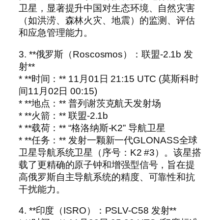
卫星，显著提升中国对生态环境、自然灾害
（如洪涝、森林火灾、地震）的监测、评估
和应急管理能力。
3. **俄罗斯（Roscosmos）：联盟-2.1b 发
射**
* **时间：** 11月01日 21:15 UTC (莫斯科时
间11月02日 00:15)
* **地点：** 普列谢茨克航天发射场
* **火箭：** 联盟-2.1b
* **载荷：** “格洛纳斯-K2” 导航卫星
* **任务：** 发射一颗新一代GLONASS全球
卫星导航系统卫星（序号：K2 #3）。该星搭
载了更精确的原子钟和增强型信号，旨在提
高俄罗斯自主导航系统的精度、可靠性和抗
干扰能力。
4. **印度（ISRO）：PSLV-C58 发射**