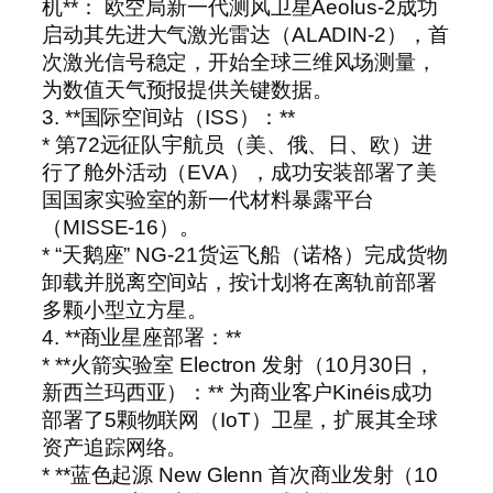
机**： 欧空局新一代测风卫星Aeolus-2成功
启动其先进大气激光雷达（ALADIN-2），首
次激光信号稳定，开始全球三维风场测量，
为数值天气预报提供关键数据。
3. **国际空间站（ISS）：**
* 第72远征队宇航员（美、俄、日、欧）进
行了舱外活动（EVA），成功安装部署了美
国国家实验室的新一代材料暴露平台
（MISSE-16）。
* “天鹅座” NG-21货运飞船（诺格）完成货物
卸载并脱离空间站，按计划将在离轨前部署
多颗小型立方星。
4. **商业星座部署：**
* **火箭实验室 Electron 发射（10月30日，
新西兰玛西亚）：** 为商业客户Kinéis成功
部署了5颗物联网（IoT）卫星，扩展其全球
资产追踪网络。
* **蓝色起源 New Glenn 首次商业发射（10