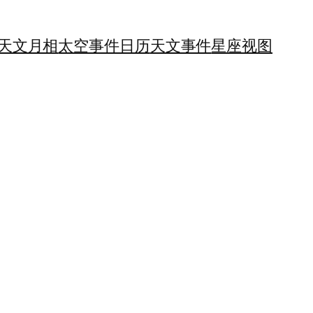
天文月相
太空事件日历
天文事件
星座视图