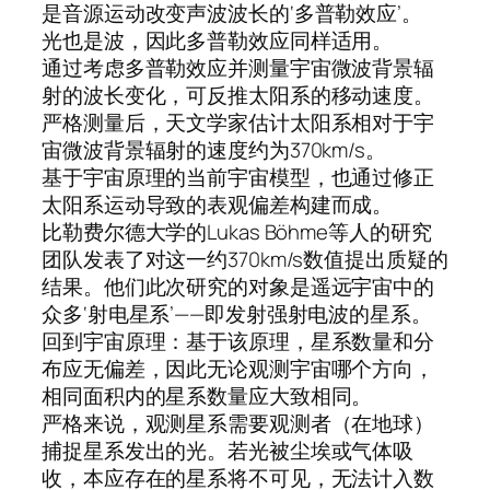
是音源运动改变声波波长的‘多普勒效应’。
光也是波，因此多普勒效应同样适用。
通过考虑多普勒效应并测量宇宙微波背景辐
射的波长变化，可反推太阳系的移动速度。
严格测量后，天文学家估计太阳系相对于宇
宙微波背景辐射的速度约为370km/s。
基于宇宙原理的当前宇宙模型，也通过修正
太阳系运动导致的表观偏差构建而成。
比勒费尔德大学的Lukas Böhme等人的研究
团队发表了对这一约370km/s数值提出质疑的
结果。他们此次研究的对象是遥远宇宙中的
众多‘射电星系’——即发射强射电波的星系。
回到宇宙原理：基于该原理，星系数量和分
布应无偏差，因此无论观测宇宙哪个方向，
相同面积内的星系数量应大致相同。
严格来说，观测星系需要观测者（在地球）
捕捉星系发出的光。若光被尘埃或气体吸
收，本应存在的星系将不可见，无法计入数