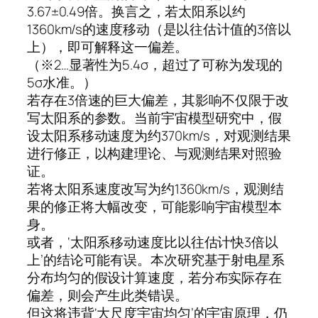
3.67±0.49倍。换言之，若太阳系以约
1360km/s的速度移动（是以往估计值的3倍以
上），即可解释这一偏差。
（※2…显著性为5.4σ，超过了可称为发现的
5σ水准。）
若存在3倍速的巨大偏差，其影响不仅限于改
写太阳系的参数。当前宇宙模型研究中，假
设太阳系移动速度为约370km/s，对观测结果
进行修正，以构建理论、与观测结果对照验
证。
若将太阳系速度改写为约1360km/s，观测结
果的修正将大幅改变，可能影响宇宙模型本
身。
或者，‘太阳系移动速度比以往估计快3倍以
上’的结论可能有误。本次研究基于射电星系
分布均匀的假设计算速度，若分布实际存在
偏差，则会产生此类错误。
但这将违背‘大尺度宇宙均匀’的宇宙原理，仍