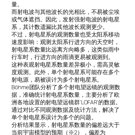
量。
而射电波与其他波长的光相比，不易被尘埃
或气体遮挡。因此，发射强射电波的射电星
系，其计数遗漏比其他波长观测更少。
不过，射电星系的观测数量也受太阳系移动
速度影响：观测太阳系行进方向的天空时，
射电星系数量比远离方向略多，这类似雨中
行车时，行进方向的雨滴更易被观测到。
这种表观射电星系数量差异极小，需高灵敏
度观测。此外，单个射电星系可能存在多个
射电源，易被误计为多个射电星系。
Böhme团队分析了多个射电望远镜的观测数
据，准确统计射电星系数量，主要分析了欧
洲各地设置的射电望远镜群‘LOFAR’的数据。
通过对比不同观测数据及统计方法，解决了
单个射电星系误计为多个的问题。
分析结果显示，射电星系数量的偏差远大于
当前宇宙模型的预期（※2），偏差为