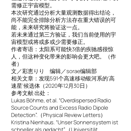
需修正宇宙模型。
本次研究通过分析大量观测数据得出结论，
尚不能完全排除分析方法存在重大错误的可
能，未来研究将验证这一点。
若未来通过第三方验证，我们当前使用的宇
宙模型或将或多或少需要修正。
作者寄语：太阳系可能快3倍的疾驰感很惊
人，但这种变化带来的影响会更大吧。（作
者）
文／彩恵りり 编辑／sorae编辑部
相关文章：发现591个高速移动银河系的‘高
速星’候选体（2020年12月30日）
参考文献·出处：
Lukas Böhme, et al. “Overdispersed Radio
Source Counts and Excess Radio Dipole
Detection”.（Physical Review Letters）
Kristina Nienhaus. “Unser Sonnensystem ist
schneller als gedacht”.（Universität