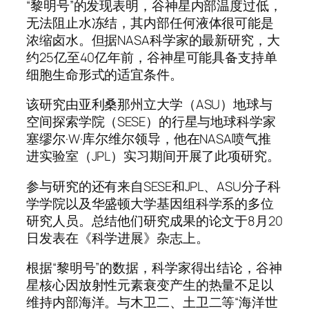
“黎明号”的发现表明，谷神星内部温度过低，
无法阻止水冻结，其内部任何液体很可能是
浓缩卤水。但据NASA科学家的最新研究，大
约25亿至40亿年前，谷神星可能具备支持单
细胞生命形式的适宜条件。
该研究由亚利桑那州立大学（ASU）地球与
空间探索学院（SESE）的行星与地球科学家
塞缪尔·W·库尔维尔领导，他在NASA喷气推
进实验室（JPL）实习期间开展了此项研究。
参与研究的还有来自SESE和JPL、ASU分子科
学学院以及华盛顿大学基因组科学系的多位
研究人员。总结他们研究成果的论文于8月20
日发表在《科学进展》杂志上。
根据“黎明号”的数据，科学家得出结论，谷神
星核心因放射性元素衰变产生的热量不足以
维持内部海洋。与木卫二、土卫二等“海洋世