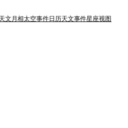
天文月相
太空事件日历
天文事件
星座视图