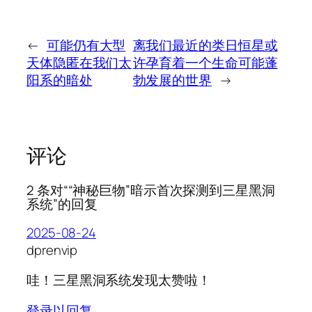
←
可能仍有大型
离我们最近的类日恒星或
天体隐匿在我们太
许孕育着一个生命可能蓬
阳系的暗处
勃发展的世界
→
评论
2 条对““神秘巨物”暗示首次探测到三星黑洞
系统”的回复
2025-08-24
dprenvip
哇！三星黑洞系统发现太赞啦！
登录以回复