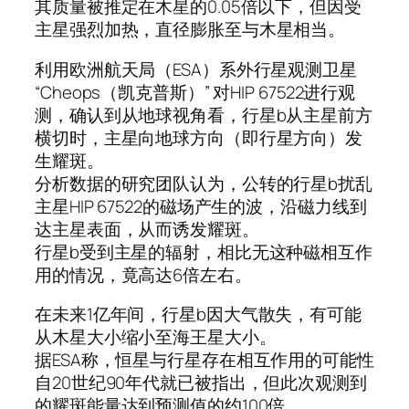
其质量被推定在木星的0.05倍以下，但因受
主星强烈加热，直径膨胀至与木星相当。
利用欧洲航天局（ESA）系外行星观测卫星
“Cheops（凯克普斯）” 对HIP 67522进行观
测，确认到从地球视角看，行星b从主星前方
横切时，主星向地球方向（即行星方向）发
生耀斑。
分析数据的研究团队认为，公转的行星b扰乱
主星HIP 67522的磁场产生的波，沿磁力线到
达主星表面，从而诱发耀斑。
行星b受到主星的辐射，相比无这种磁相互作
用的情况，竟高达6倍左右。
在未来1亿年间，行星b因大气散失，有可能
从木星大小缩小至海王星大小。
据ESA称，恒星与行星存在相互作用的可能性
自20世纪90年代就已被指出，但此次观测到
的耀斑能量达到预测值的约100倍。