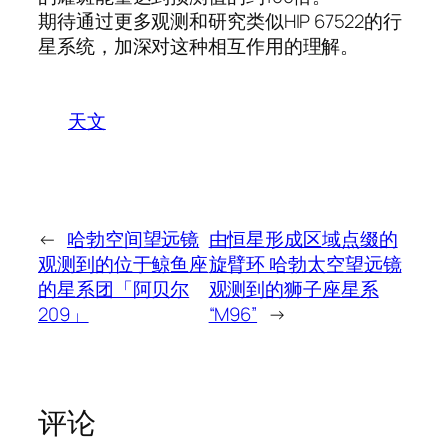
期待通过更多观测和研究类似HIP 67522的行
星系统，加深对这种相互作用的理解。
天文
←
哈勃空间望远镜
由恒星形成区域点缀的
观测到的位于鲸鱼座
旋臂环 哈勃太空望远镜
的星系团「阿贝尔
观测到的狮子座星系
209」
“M96”
→
评论