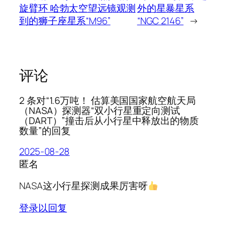
旋臂环 哈勃太空望远镜观测
外的星暴星系
到的狮子座星系“M96”
“NGC 2146”
→
评论
2 条对“1.6万吨！ 估算美国国家航空航天局
（NASA）探测器“双小行星重定向测试
（DART）”撞击后从小行星中释放出的物质
数量”的回复
2025-08-28
匿名
NASA这小行星探测成果厉害呀
登录以回复