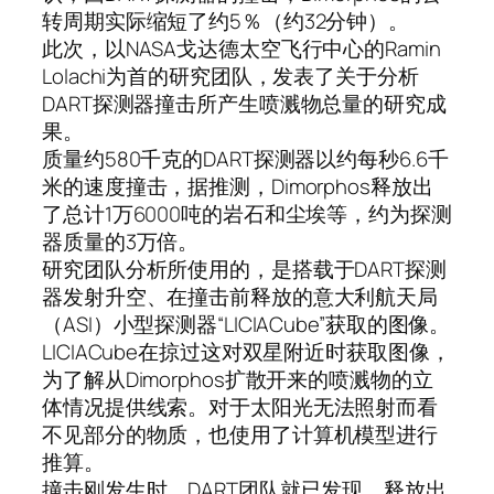
转周期实际缩短了约5％（约32分钟）。
此次，以NASA戈达德太空飞行中心的Ramin
Lolachi为首的研究团队，发表了关于分析
DART探测器撞击所产生喷溅物总量的研究成
果。
质量约580千克的DART探测器以约每秒6.6千
米的速度撞击，据推测，Dimorphos释放出
了总计1万6000吨的岩石和尘埃等，约为探测
器质量的3万倍。
研究团队分析所使用的，是搭载于DART探测
器发射升空、在撞击前释放的意大利航天局
（ASI）小型探测器“LICIACube”获取的图像。
LICIACube在掠过这对双星附近时获取图像，
为了解从Dimorphos扩散开来的喷溅物的立
体情况提供线索。对于太阳光无法照射而看
不见部分的物质，也使用了计算机模型进行
推算。
撞击刚发生时，DART团队就已发现，释放出