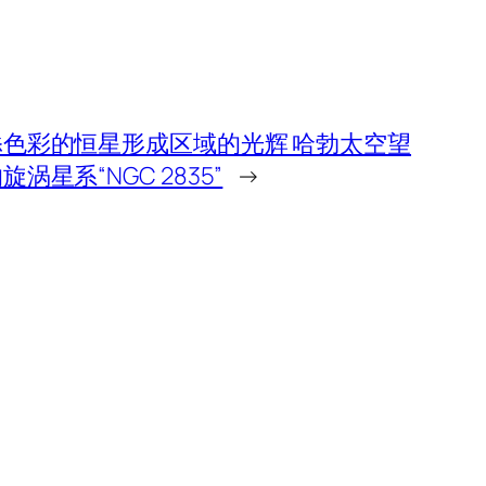
色彩的恒星形成区域的光辉 哈勃太空望
涡星系“NGC 2835”
→