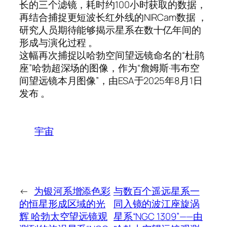
长的三个滤镜，耗时约100小时获取的数据，
再结合捕捉更短波长红外线的NIRCam数据 ，
研究人员期待能够揭示星系在数十亿年间的
形成与演化过程 。
这幅再次捕捉以哈勃空间望远镜命名的“杜鹃
座”哈勃超深场的图像，作为“詹姆斯·韦布空
间望远镜本月图像”，由ESA于2025年8月1日
发布 。
宇宙
←
为银河系增添色彩
与数百个遥远星系一
的恒星形成区域的光
同入镜的波江座旋涡
辉 哈勃太空望远镜观
星系“NGC 1309”——由