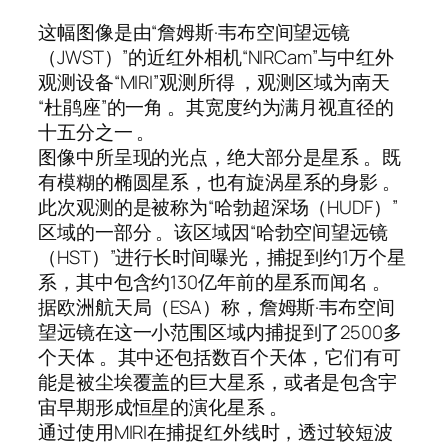
这幅图像是由“詹姆斯·韦布空间望远镜
（JWST）”的近红外相机“NIRCam”与中红外
观测设备“MIRI”观测所得 ，观测区域为南天
“杜鹃座”的一角 。其宽度约为满月视直径的
十五分之一 。
图像中所呈现的光点，绝大部分是星系 。既
有模糊的椭圆星系，也有旋涡星系的身影 。
此次观测的是被称为“哈勃超深场（HUDF）”
区域的一部分 。该区域因“哈勃空间望远镜
（HST）”进行长时间曝光，捕捉到约1万个星
系，其中包含约130亿年前的星系而闻名 。
据欧洲航天局（ESA）称，詹姆斯·韦布空间
望远镜在这一小范围区域内捕捉到了2500多
个天体 。其中还包括数百个天体，它们有可
能是被尘埃覆盖的巨大星系，或者是包含宇
宙早期形成恒星的演化星系 。
通过使用MIRI在捕捉红外线时，透过较短波