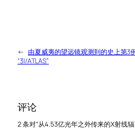
←
由夏威夷的望远镜观测到的史上第3
“3I/ATLAS”
评论
2 条对“从4.53亿光年之外传来的X射