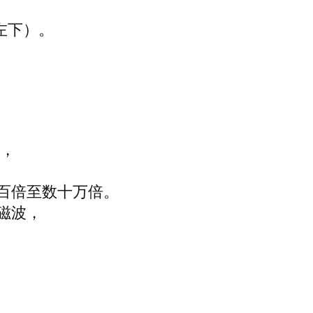
（左下）。
”，
百倍至数十万倍。
磁波，