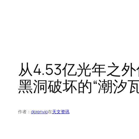
从4.53亿光年
黑洞破坏的“潮汐瓦
作者：
dprenvip
在
天文资讯