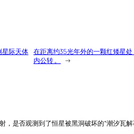
例星际天体
在距离约35光年外的一颗红矮星
内公转 。
→
线辐射，是否观测到了恒星被黑洞破坏的“潮汐瓦解事