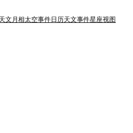
天文月相
太空事件日历
天文事件
星座视图