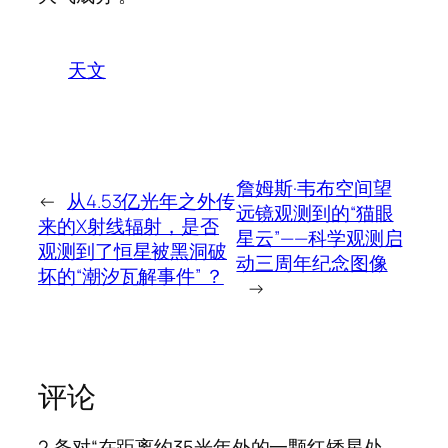
天文
詹姆斯·韦布空间望
←
从4.53亿光年之外传
远镜观测到的“猫眼
来的X射线辐射，是否
星云”——科学观测启
观测到了恒星被黑洞破
动三周年纪念图像
坏的“潮汐瓦解事件” ？
→
评论
2 条对“在距离约35光年外的一颗红矮星处，