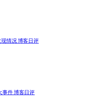
被发现情况 博客日评
日大事件 博客日评