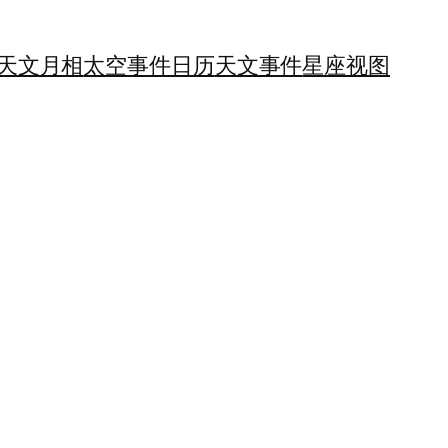
天文月相
太空事件日历
天文事件
星座视图