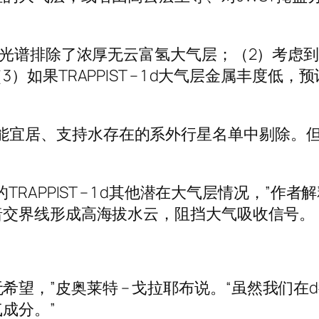
谱排除了浓厚无云富氢大气层；（2）考虑到TRAP
如果TRAPPIST – 1 d大气层金属丰度低
d从可能宜居、支持水存在的系外行星名单中剔除。但这是
RAPPIST – 1 d其他潜在大气层情况，”
暗交界线形成高海拔水云，阻挡大气吸收信号。
并非全无希望，”皮奥莱特 – 戈拉耶布说。“虽然
成分。”