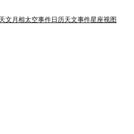
天文月相
太空事件日历
天文事件
星座视图