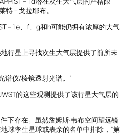
ST – 1 d潜在次生大气层的严格限
特 – 戈拉耶布。
T – 1 e、f、g和h可能仍拥有浓厚的大气
温带类地行星上寻找次生大气层提供了前所未
红外光谱仪/棱镜透射光谱。”
目标，而JWST的这些观测提供了该行星大气层的
件下存在。虽然詹姆斯·韦布空间望远镜
从潜在地球孪生星球或表亲的名单中排除，”第