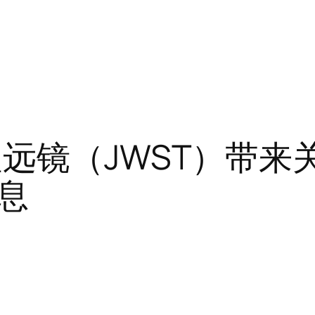
镜（JWST）带来关于TR
息