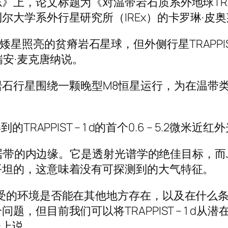
，论文标题为《对温带岩石质系外地球TRAPPI
大学系外行星研究所（IREx）的卡罗琳·皮奥莱
残酷红矮星照亮的贫瘠岩石星球，但外侧行星TRAPPIS
瑞安·麦克唐纳说。
七颗小型岩石行星围绕一颗晚型M8恒星运行，为在
RAPPIST – 1 d的首个0.6 – 5.2微米近
PIST – 1宜居带的内边缘。它是透射光谱学的绝佳
平坦的，这意味着没有可探测到的大气特征。
受的环境是否能在其他地方存在，以及在什么条
，但目前我们可以将TRAPPIST – 1 d
会上说。