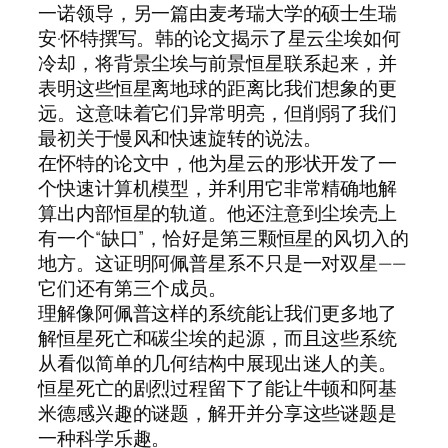
一诺领导，另一篇由麦考瑞大学的硕士生瑞
安·怀特撰写。韩的论文揭示了星云尘埃如何
冷却，将背景尘埃与前景恒星联系起来，并
表明这些恒星离地球的距离比我们想象的更
远。这意味着它们异常明亮，但削弱了我们
最初关于慢风和快速旋转的说法。
在怀特的论文中，他为星云的形状开发了一
个快速计算机模型，并利用它非常精确地解
算出内部恒星的轨道。他还注意到尘埃壳上
有一个“缺口”，恰好是第三颗恒星的风切入的
地方。这证明阿佩普星系不只是一对双星——
它们还有第三个成员。
理解像阿佩普这样的系统能让我们更多地了
解恒星死亡和碳尘埃的起源，而且这些系统
从看似简单的几何结构中展现出迷人的美。
恒星死亡的剧烈过程留下了能让牛顿和阿基
米德感兴趣的谜题，解开并分享这些谜题是
一种科学乐趣。