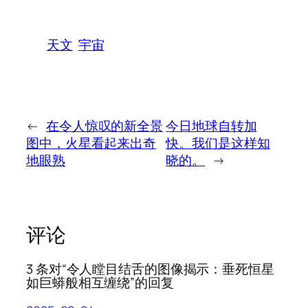
天文
宇宙
←
在令人惊叹的新全景
今日地球自转加
图中，火星看起来出奇
快。我们是这样知
地眼熟
晓的。
→
评论
3 条对“令人瞠目结舌的图像揭示：垂死恒星
如巨蟒般相互缠绕”的回复