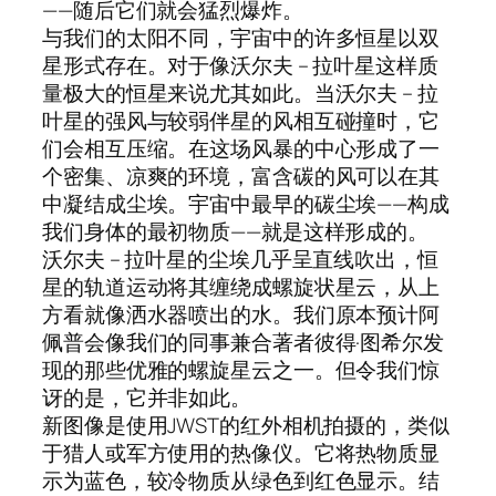
——随后它们就会猛烈爆炸。
与我们的太阳不同，宇宙中的许多恒星以双
星形式存在。对于像沃尔夫 – 拉叶星这样质
量极大的恒星来说尤其如此。当沃尔夫 – 拉
叶星的强风与较弱伴星的风相互碰撞时，它
们会相互压缩。在这场风暴的中心形成了一
个密集、凉爽的环境，富含碳的风可以在其
中凝结成尘埃。宇宙中最早的碳尘埃——构成
我们身体的最初物质——就是这样形成的。
沃尔夫 – 拉叶星的尘埃几乎呈直线吹出，恒
星的轨道运动将其缠绕成螺旋状星云，从上
方看就像洒水器喷出的水。我们原本预计阿
佩普会像我们的同事兼合著者彼得·图希尔发
现的那些优雅的螺旋星云之一。但令我们惊
讶的是，它并非如此。
新图像是使用JWST的红外相机拍摄的，类似
于猎人或军方使用的热像仪。它将热物质显
示为蓝色，较冷物质从绿色到红色显示。结