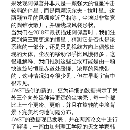
果发现阿佩普并非只是一颗强大的恒星冲击
较弱的伴星，而是两颗沃尔夫 – 拉叶星。这
两颗恒星的风强度近乎相等，尘埃以非常宽
的圆锥状散开，并缠绕成风袋形状。
当我们在2018年最初描述阿佩普时，我们注
意到第三颗更远的恒星，猜测它是否也是该
系统的一部分，还是只是视线方向上偶然出
现的天体。尘埃的移动似乎比风慢得多，这
很难解释。我们推测这些尘埃可能是由一颗
快速旋转恒星赤道处缓慢、浓厚的风携带
的，这种情况如今很少见，但在早期宇宙中
很常见。
JWST提供的新的、更为详细的数据揭示了另
外三个向外延伸得更远的尘埃壳，每一个都
比上一个更冷、更暗，并且在旋转的尘埃背
景下完美均匀地间隔分布。
JWST的数据现已发表，并在两篇论文中进行
了解读，一篇由加州理工学院的天文学家韩