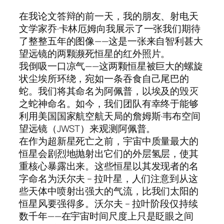
在我论文答辩的前一天，我的朋友、射电天
文学家乔·卡林厄姆向我展示了一张我们期待
了整整五年的图像——这是一张来自智利甚大
望远镜的两颗濒死恒星的红外照片。
我倒吸一口凉气——这两颗恒星被巨大的螺旋
状尘埃所环绕，宛如一条吞食自己尾巴的
蛇。我们将其命名为阿佩普，以埃及的毁灭
之蛇神命名。如今，我们团队有幸终于能够
利用美国国家航空航天局的詹姆斯·韦布空间
望远镜（JWST）来观测阿佩普。
在作为超新星死亡之前，宇宙中质量最大的
恒星会剧烈地抛射出它们的外层氢层，使其
重核心暴露出来。这些恒星以其发现者的名
字命名为沃尔夫 – 拉叶星，人们注意到从这
些天体中喷射出强大的气流，比我们太阳的
恒星风要强得多。沃尔夫 – 拉叶阶段仅持续
数千年——在宇宙时间尺度上只是眨眼之间