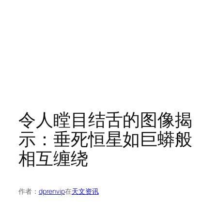
令人瞠目结舌的图像揭
示：垂死恒星如巨蟒般
相互缠绕
作者：
dprenvip
在
天文资讯