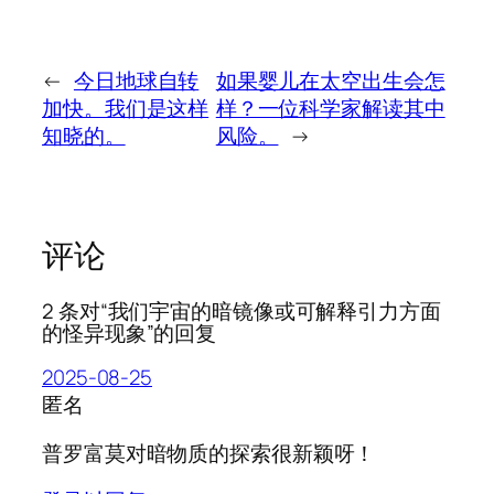
←
今日地球自转
如果婴儿在太空出生会怎
加快。我们是这样
样？一位科学家解读其中
知晓的。
风险。
→
评论
2 条对“我们宇宙的暗镜像或可解释引力方面
的怪异现象”的回复
2025-08-25
匿名
普罗富莫对暗物质的探索很新颖呀！