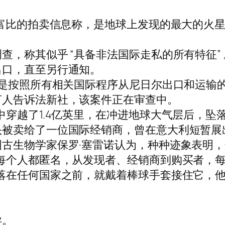
富比的拍卖信息称，是地球上发现的最大的火星陨
，称其似乎 “具备非法国际走私的所有特征” 
出口，直至另行通知。
是按照所有相关国际程序从尼日尔出口和运输的”
言人告诉法新社，该案件正在审查中。
穿越了1.4亿英里，在冲进地球大气层后，坠
头被卖给了一位国际经销商，曾在意大利短暂展
生物学家保罗·塞雷诺认为，种种迹象表明，这
每个人都匿名，从发现者、经销商到购买者，每
落在任何国家之前，就戴着棒球手套接住它，他
异。