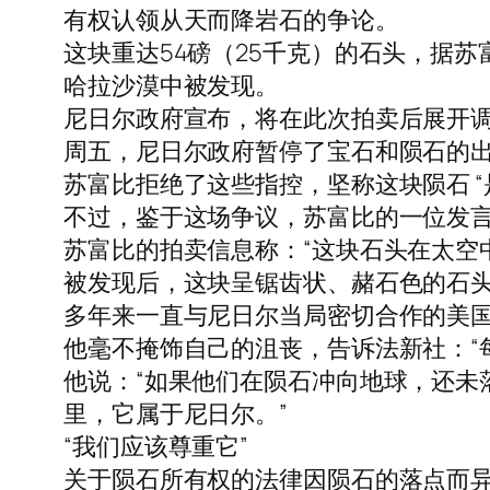
有权认领从天而降岩石的争论。
这块重达54磅（25千克）的石头，据苏
哈拉沙漠中被发现。
尼日尔政府宣布，将在此次拍卖后展开调查
周五，尼日尔政府暂停了宝石和陨石的
苏富比拒绝了这些指控，坚称这块陨石 “
不过，鉴于这场争议，苏富比的一位发
苏富比的拍卖信息称：“这块石头在太空中
被发现后，这块呈锯齿状、赭石色的石
多年来一直与尼日尔当局密切合作的美国古
他毫不掩饰自己的沮丧，告诉法新社：“
他说：“如果他们在陨石冲向地球，还未
里，它属于尼日尔。”
“我们应该尊重它”
关于陨石所有权的法律因陨石的落点而