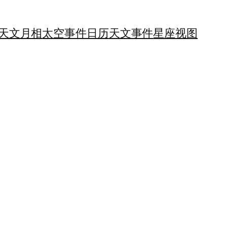
天文月相
太空事件日历
天文事件
星座视图