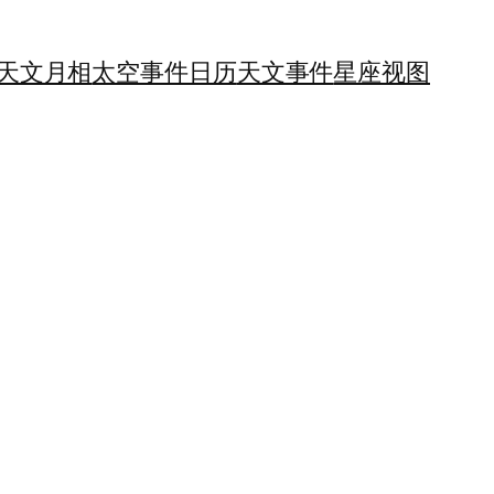
天文月相
太空事件日历
天文事件
星座视图