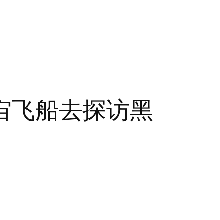
宙飞船去探访黑